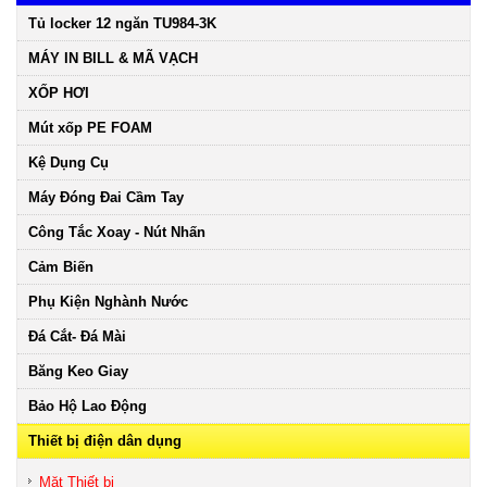
Tủ locker 12 ngăn TU984-3K
MÁY IN BILL & MÃ VẠCH
XỐP HƠI
Mút xốp PE FOAM
Kệ Dụng Cụ
Máy Đóng Đai Cầm Tay
Công Tắc Xoay - Nút Nhấn
Cảm Biến
Phụ Kiện Nghành Nước
Đá Cắt- Đá Mài
Băng Keo Giay
Bảo Hộ Lao Động
Thiết bị điện dân dụng
Mặt Thiết bị