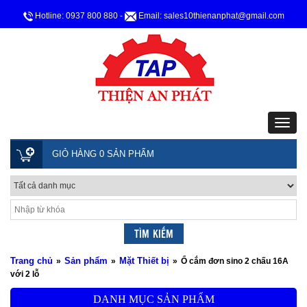
Hotline: 0937 800 880
-
Email: sales10thienanphat@gmail.com
GIỎ HÀNG 0 SẢN PHẨM
Trang chủ
Sản phẩm
Mặt Thiết bị
»
»
»
Ổ cắm đơn sino 2 chấu 16A
với 2 lỗ
DANH MỤC SẢN PHẨM