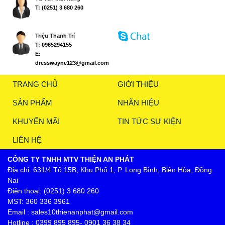
T:
(0251) 3 680 260
Triệu Thanh Trí
T:
0965294155
E:
dresswayne123@gmail.com
TRANG CHỦ
GIỚI THIỆU
SẢN PHẨM
NHÃN HIỆU
KHUYẾN MÃI
TIN TỨC SỰ KIỆN
LIÊN HỆ
CÔNG TY TNHH MTV THIỆN AN PHÁT
Địa chỉ: 631/4 Tổ 15B, Khu Phố 1, P. Long Bình, Biên Hòa, Đồng
Nai
Điện thoại: (0251) 3 680 260
MST: 360 336 3961
Email : sales10thienanphat@gmail.com
Hotline : 0399 895 895- 0901 36 38 34