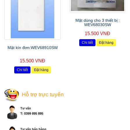
Mặt dùng cho 3 thiết bị :
WEV68030SW
15.500 VNĐ
Chi tiết
Đặt hàng
Mặt kín đơn:WEV68910SW
15.500 VNĐ
Chi tiết
Đặt hàng
Hỗ trợ trực tuyến
Tư vấn
T:
0399 895 895
Tư vấn bán hàng