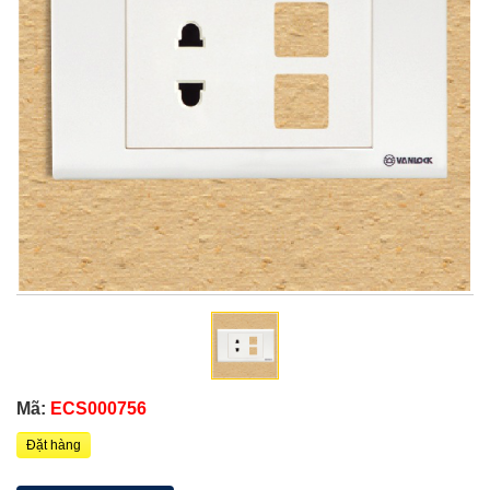
Mã:
ECS000756
Đặt hàng