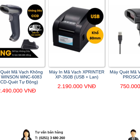
 Quét Mã Vạch Không
Máy In Mã Vạch XPRINTER
Máy Quét Mã 
 WINSON WNC-6083
XP-350B (USB + Lan)
PROSCA
CCD-Quét Tự Động)
2.190.000 VNĐ
750.00
2.490.000 VNĐ
Tư vấn bán hàng
T:
(0251) 3 680 260