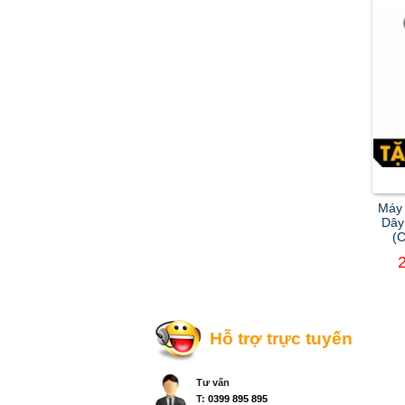
Máy
Dây
(
Hỗ trợ trực tuyến
Tư vấn
T:
0399 895 895