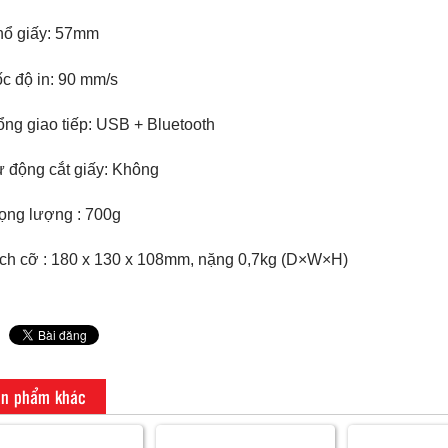
hổ giấy: 57mm
c độ in: 90 mm/s
ng giao tiếp: USB + Bluetooth
 động cắt giấy: Không
ọng lượng : 700g
ch cỡ : 180 x 130 x 108mm, nặng 0,7kg (D×W×H)
n phẩm khác