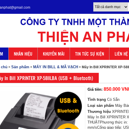
enanphat@gmail.com
ẨM
NHÃN HIỆU
KHUYẾN MÃI
TIN TỨC SỰ KIỆN
LIÊN HỆ
 chủ
»
Sản phẩm
»
MÁY IN BILL & MÃ VẠCH
»
Máy In Bill XPRINTER XP-58I
y In Bill XPRINTER XP-58IILBA (USB + Bluetooth)
850.000 VN
Giá tiền:
Tình trạng
Có Sẵn
Loại sản phẩm
Máy Bá
Thương hiệu
XPRINTE
Máy In Bill XPRINTER 
THUẬTPhương thức in: In
mm/sCổng giao tiếp: US