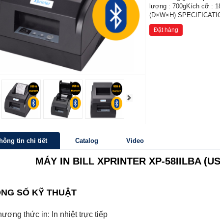
lượng : 700gKích cỡ : 
(D×W×H) SPECIFICATION
Đặt hàng
hông tin chi tiết
Catalog
Video
MÁY IN BILL XPRINTER XP-58IILBA (
NG SỐ KỸ THUẬT
ương thức in: In nhiệt trực tiếp