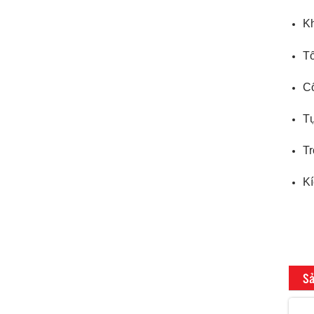
K
Tố
Cổ
Tự
Tr
Kí
Sả