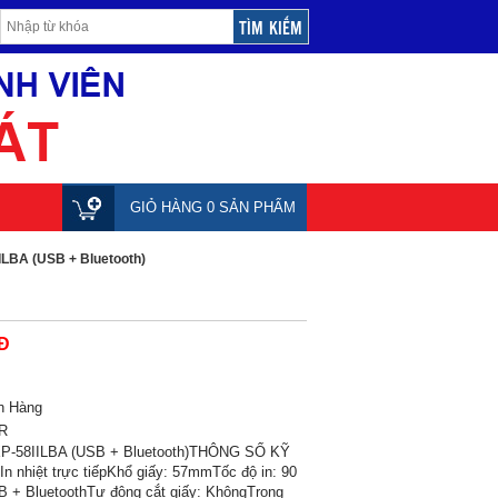
GIỎ HÀNG 0 SẢN PHẨM
ILBA (USB + Bluetooth)
Đ
n Hàng
R
XP-58IILBA (USB + Bluetooth)THÔNG SỐ KỸ
 nhiệt trực tiếpKhổ giấy: 57mmTốc độ in: 90
B + BluetoothTự động cắt giấy: KhôngTrọng