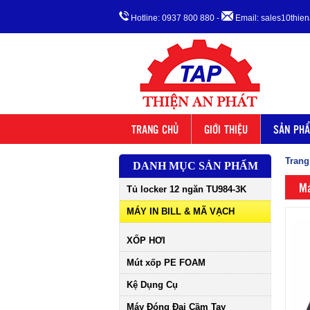
Hotline: 0937 800 880
-
Email: sales10thi
TRANG CHỦ
GIỚI THIỆU
SẢN PH
Trang
DANH MỤC SẢN PHẨM
Má
Tủ locker 12 ngăn TU984-3K
MÁY IN BILL & MÃ VẠCH
XỐP HƠI
Mút xốp PE FOAM
Kệ Dụng Cụ
Máy Đóng Đai Cầm Tay