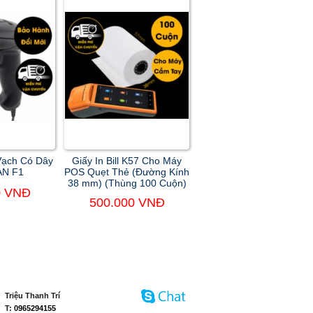
Vạch Có Dây
Giấy In Bill K57 Cho Máy
N F1
POS Quẹt Thẻ (Đường Kính
38 mm) (Thùng 100 Cuộn)
0 VNĐ
500.000 VNĐ
Triệu Thanh Trí
T:
0965294155