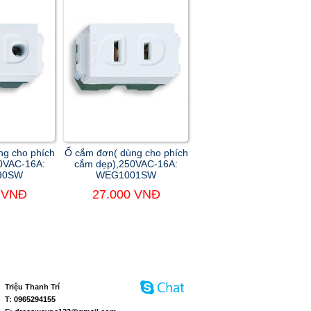
ng cho phích
Ổ cắm đơn( dùng cho phích
50VAC-16A:
cắm dẹp),250VAC-16A:
90SW
WEG1001SW
 VNĐ
27.000 VNĐ
Triệu Thanh Trí
T:
0965294155