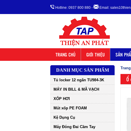
Hotline: 0937 800 880
-
Email: sales10thi
TRANG CHỦ
GIỚI THIỆU
SẢN PH
Trang
DANH MỤC SẢN PHẨM
Ổ 
Tủ locker 12 ngăn TU984-3K
MÁY IN BILL & MÃ VẠCH
XỐP HƠI
Mút xốp PE FOAM
Kệ Dụng Cụ
Máy Đóng Đai Cầm Tay