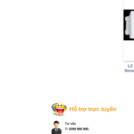
Lổ 
9mm
Hỗ trợ trực tuyến
Tư vấn
T:
0399 895 895