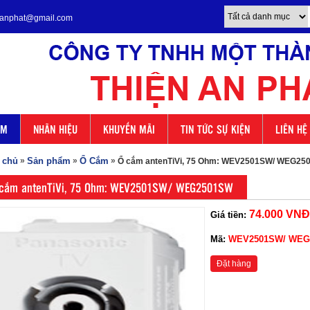
enanphat@gmail.com
ẨM
NHÃN HIỆU
KHUYẾN MÃI
TIN TỨC SỰ KIỆN
LIÊN HỆ
 chủ
»
Sản phẩm
»
Ổ Cắm
»
Ổ cắm antenTiVi, 75 Ohm: WEV2501SW/ WEG25
cắm antenTiVi, 75 Ohm: WEV2501SW/ WEG2501SW
74.000 VNĐ
Giá tiền:
Mã:
WEV2501SW/ WEG
Đặt hàng