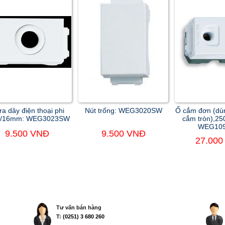
ra dây điện thoại phi
Nút trống: WEG3020SW
Ổ cắm đơn (dù
/16mm: WEG3023SW
cắm tròn),2
WEG10
9.500 VNĐ
9.500 VNĐ
27.000
Tư vấn bán hàng
T:
(0251) 3 680 260