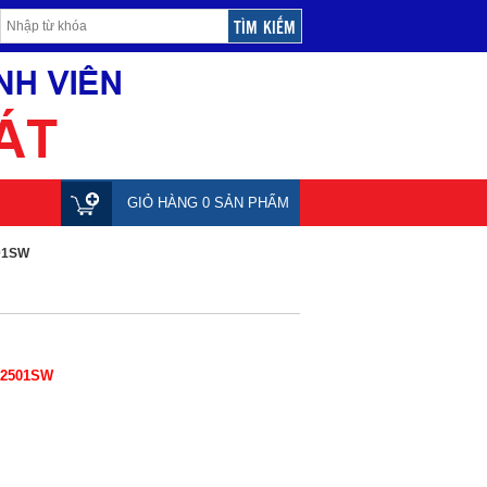
GIỎ HÀNG 0 SẢN PHẨM
01SW
2501SW