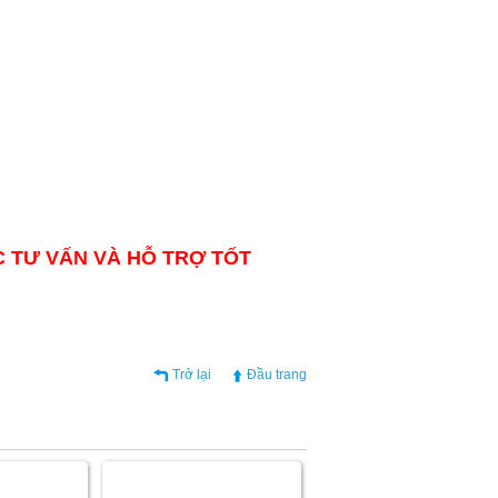
C TƯ VẤN VÀ HỖ TRỢ TỐT
Trở lại
Đầu trang