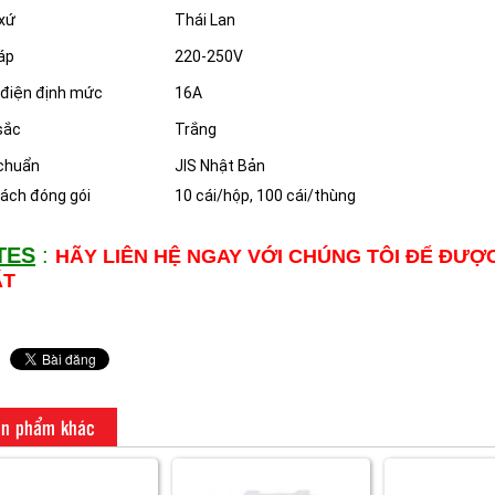
xứ
Thái Lan
áp
220-250V
điện định mức
16A
sắc
Trắng
chuẩn
JIS Nhật Bản
ách đóng gói
10 cái/hộp, 100 cái/thùng
TES
:
HÃY LIÊN HỆ NGAY VỚI CHÚNG TÔI ĐỂ ĐƯỢ
ẤT
n phẩm khác