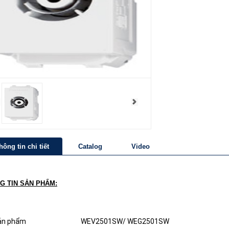
hông tin chi tiết
Catalog
Video
G TIN SẢN PHẨM:
ản phẩm
WEV2501SW/ WEG2501SW