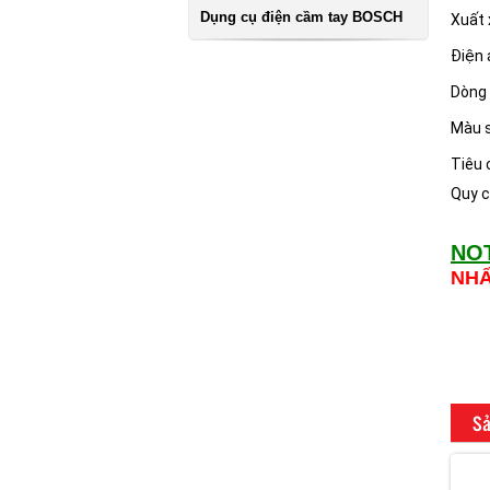
Dụng cụ điện cầm tay BOSCH
Xuất 
Điện 
Dòng 
Màu 
Tiêu 
Quy c
NO
NH
Sả