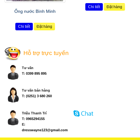
Chi tiết
Đặt hàng
Ống nước Bình Minh
Chi tiết
Đặt hàng
Hỗ trợ trực tuyến
Tư vấn
T:
0399 895 895
Tư vấn bán hàng
T:
(0251) 3 680 260
Triệu Thanh Trí
T:
0965294155
E:
dresswayne123@gmail.com