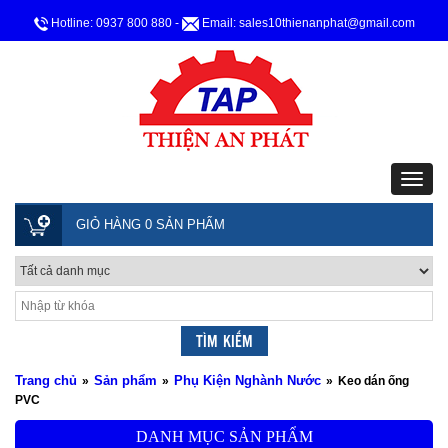
Hotline: 0937 800 880
-
Email: sales10thienanphat@gmail.com
GIỎ HÀNG 0 SẢN PHẨM
Trang chủ
Sản phẩm
Phụ Kiện Nghành Nước
»
»
»
Keo dán ống
PVC
DANH MỤC SẢN PHẨM