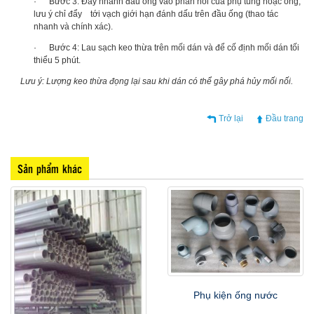
· Bước 3: Đẩy nhanh đầu ống vào phần nối của phụ tùng hoặc ống,
lưu ý chỉ đẩy tới vạch giới hạn đánh dấu trên đầu ống (thao tác
nhanh và chính xác).
· Bước 4: Lau sạch keo thừa trên mối dán và để cố định mối dán tối
thiểu 5 phút.
Lưu ý: Lượng keo thừa đọng lại sau khi dán có thể gây phá hủy mối nối.
Trở lại
Đầu trang
Sản phẩm khác
Phụ kiện ống nước