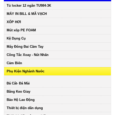
Tủ locker 12 ngăn TU984-3K
MÁY IN BILL & MÃ VẠCH
XỐP HƠI
Mút xốp PE FOAM
Kệ Dụng Cụ
Máy Đóng Đai Cầm Tay
Công Tắc Xoay - Nút Nhấn
Cảm Biến
Phụ Kiện Nghành Nước
Đá Cắt- Đá Mài
Băng Keo Giay
Bảo Hộ Lao Động
Thiết bị điện dân dụng