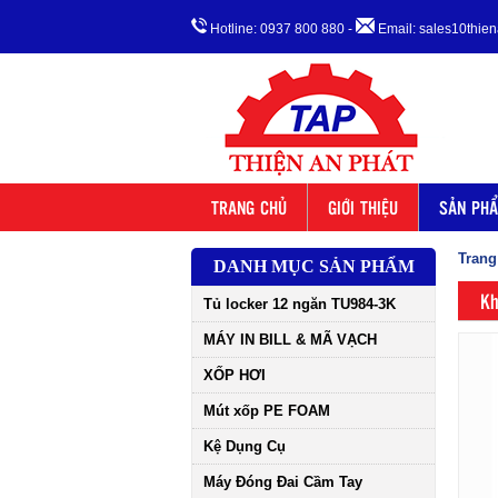
Hotline: 0937 800 880
-
Email: sales10thi
TRANG CHỦ
GIỚI THIỆU
SẢN PH
Trang
DANH MỤC SẢN PHẨM
Kh
Tủ locker 12 ngăn TU984-3K
MÁY IN BILL & MÃ VẠCH
XỐP HƠI
Mút xốp PE FOAM
Kệ Dụng Cụ
Máy Đóng Đai Cầm Tay