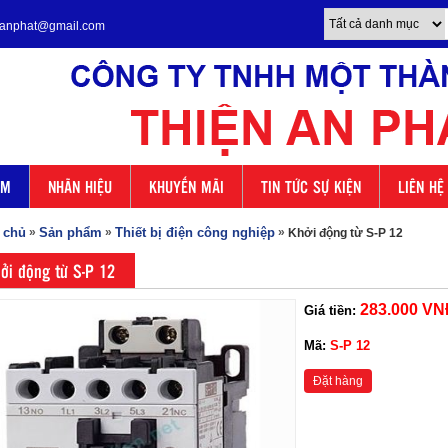
enanphat@gmail.com
ẨM
NHÃN HIỆU
KHUYẾN MÃI
TIN TỨC SỰ KIỆN
LIÊN HỆ
 chủ
»
Sản phẩm
»
Thiết bị điện công nghiệp
»
Khởi động từ S-P 12
ởi động từ S-P 12
283.000 VN
Giá tiền:
Mã:
S-P 12
Đặt hàng