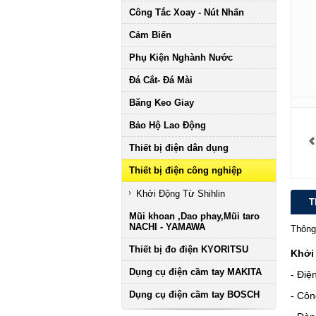
Công Tắc Xoay - Nút Nhấn
Cảm Biến
Phụ Kiện Nghành Nước
Đá Cắt- Đá Mài
Băng Keo Giay
Bảo Hộ Lao Động
Thiết bị điện dân dụng
Thiết bị điện công nghiệp
Khởi Động Từ Shihlin
T
Mũi khoan ,Dao phay,Mũi taro
NACHI - YAMAWA
Thông
Thiết bị đo điện KYORITSU
Khởi 
Dụng cụ điện cầm tay MAKITA
- Điệ
Dụng cụ điện cầm tay BOSCH
- Côn