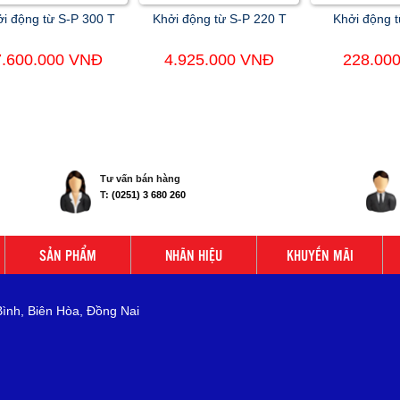
i động từ S-P 300 T
Khởi động từ S-P 220 T
Khởi động t
7.600.000 VNĐ
4.925.000 VNĐ
228.00
Tư vấn bán hàng
T:
(0251) 3 680 260
SẢN PHẨM
NHÃN HIỆU
KHUYẾN MÃI
Bình, Biên Hòa, Đồng Nai