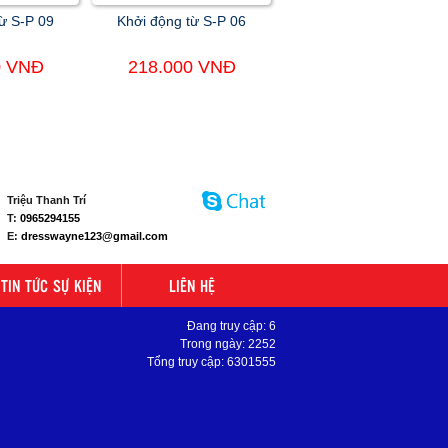
ừ S-P 09
Khởi động từ S-P 06
0 VNĐ
218.000 VNĐ
Triệu Thanh Trí
T:
0965294155
E:
dresswayne123@gmail.com
TIN TỨC SỰ KIỆN
LIÊN HỆ
Đang truy cập: 6
Trong ngày: 2252
Tổng truy cập: 6301555