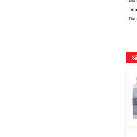
- Dòn
- Tiế
- Dùn
Sả