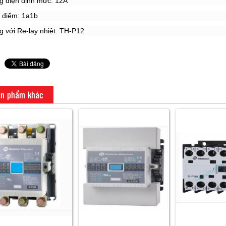
g điện định mức: 12A
p điểm: 1a1b
g với Re-lay nhiệt: TH-P12
n phẩm khác