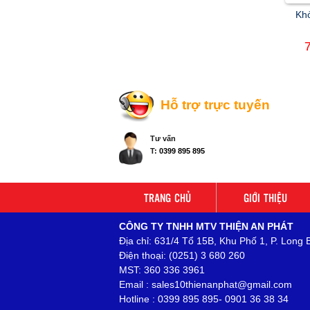
Khở
Hỗ trợ trực tuyến
Tư vấn
T:
0399 895 895
TRANG CHỦ
GIỚI THIỆU
CÔNG TY TNHH MTV THIỆN AN PHÁT
Địa chỉ: 631/4 Tổ 15B, Khu Phố 1, P. Long 
Điện thoại: (0251) 3 680 260
MST: 360 336 3961
Email : sales10thienanphat@gmail.com
Hotline : 0399 895 895- 0901 36 38 34