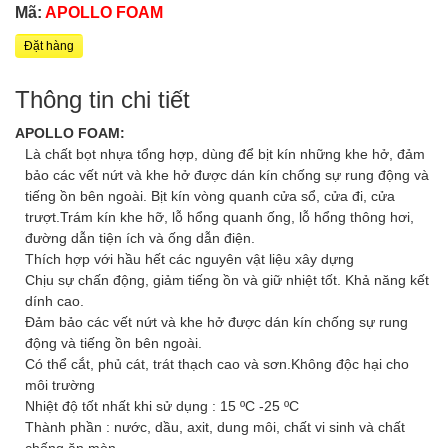
Mã:
APOLLO FOAM
Đặt hàng
Thông tin chi tiết
APOLLO FOAM:
Là chất bọt nhựa tổng hợp, dùng để bịt kín những khe hở, đảm
bảo các vết nứt và khe hở được dán kín chống sự rung động và
tiếng ồn bên ngoài. Bịt kín vòng quanh cửa sổ, cửa đi, cửa
trượt.Trám kín khe hỡ, lỗ hổng quanh ống, lỗ hổng thông hơi,
đường dẫn tiện ích và ống dẫn điện.
Thích hợp với hầu hết các nguyên vật liệu xây dựng
Chịu sự chấn động, giảm tiếng ồn và giữ nhiệt tốt. Khả năng kết
dính cao.
Đảm bảo các vết nứt và khe hở được dán kín chống sự rung
động và tiếng ồn bên ngoài.
Có thể cắt, phủ cát, trát thạch cao và sơn.Không độc hại cho
môi trường
Nhiệt độ tốt nhất khi sử dụng : 15 ºC -25 ºC
Thành phần : nước, dầu, axit, dung môi, chất vi sinh và chất
chống ăn mòn.