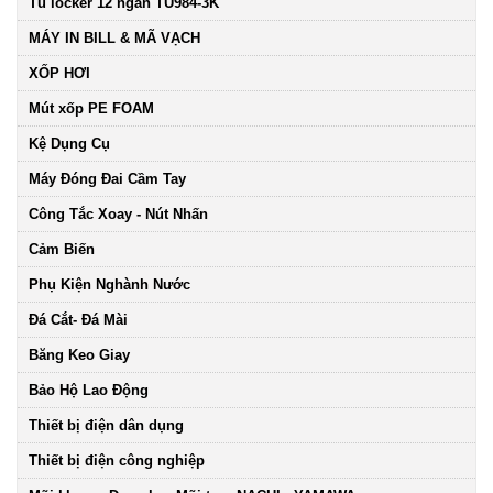
Tủ locker 12 ngăn TU984-3K
MÁY IN BILL & MÃ VẠCH
XỐP HƠI
Mút xốp PE FOAM
Kệ Dụng Cụ
Máy Đóng Đai Cầm Tay
Công Tắc Xoay - Nút Nhấn
Cảm Biến
Phụ Kiện Nghành Nước
Đá Cắt- Đá Mài
Băng Keo Giay
Bảo Hộ Lao Động
Thiết bị điện dân dụng
Thiết bị điện công nghiệp