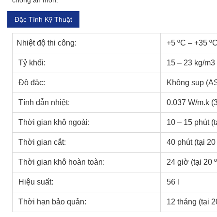
Đặc Tính Kỹ Thuật
Nhiệt độ thi công:
+5 ºC – +35 ºC
Tỷ khối:
15 – 23 kg/m3
Độ đặc:
Không sụp (A
Tính dẫn nhiệt:
0.037 W/m.k (3
Thời gian khô ngoài:
10 – 15 phút (
Thời gian cắt:
40 phút (tại 2
Thời gian khô hoàn toàn:
24 giờ (tại 20
Hiệu suất:
56 l
Thời hạn bảo quản:
12 tháng (tại 2