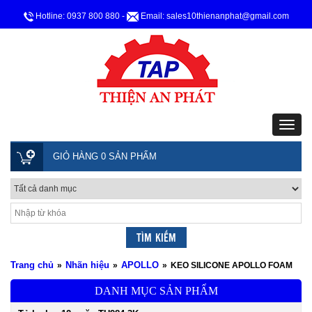
Hotline: 0937 800 880
-
Email: sales10thienanphat@gmail.com
GIỎ HÀNG 0 SẢN PHẨM
Trang chủ
Nhãn hiệu
APOLLO
»
»
»
KEO SILICONE APOLLO FOAM
DANH MỤC SẢN PHẨM