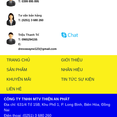
T:
0399 895 895
Tư vấn bán hàng
T:
(0251) 3 680 260
Triệu Thanh Trí
T:
0965294155
E:
dresswayne123@gmail.com
TRANG CHỦ
GIỚI THIỆU
SẢN PHẨM
NHÃN HIỆU
KHUYẾN MÃI
TIN TỨC SỰ KIỆN
LIÊN HỆ
CÔNG TY TNHH MTV THIỆN AN PHÁT
Địa chỉ: 631/4 Tổ 15B, Khu Phố 1, P. Long Bình, Biên Hòa, Đồng
Nai
Điện thoại: (0251) 3 680 260