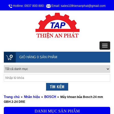
Hotline: 0937 800 880
-
Email: sales10thienanphat@gmail.com
GIỎ HÀNG 0 SẢN PHẨM
Trang chủ
Nhãn hiệu
BOSCH
»
»
»
Máy khoan búa Bosch 24 mm
GBH 2-24 DRE
DANH MỤC SẢN PHẨM