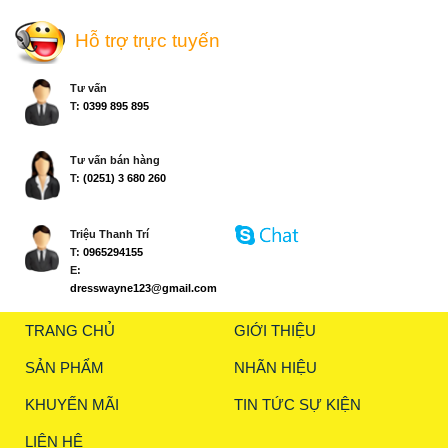
Hỗ trợ trực tuyến
Tư vấn
T:
0399 895 895
Tư vấn bán hàng
T:
(0251) 3 680 260
Triệu Thanh Trí
T:
0965294155
E:
dresswayne123@gmail.com
TRANG CHỦ
GIỚI THIỆU
SẢN PHẨM
NHÃN HIỆU
KHUYẾN MÃI
TIN TỨC SỰ KIỆN
LIÊN HỆ