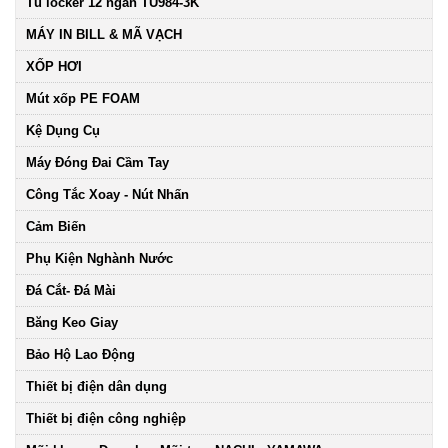
Tủ locker 12 ngăn TU984-3K
MÁY IN BILL & MÃ VẠCH
XỐP HƠI
Mút xốp PE FOAM
Kệ Dụng Cụ
Máy Đóng Đai Cầm Tay
Công Tắc Xoay - Nút Nhấn
Cảm Biến
Phụ Kiện Nghành Nước
Đá Cắt- Đá Mài
Băng Keo Giay
Bảo Hộ Lao Động
Thiết bị điện dân dụng
Thiết bị điện công nghiệp