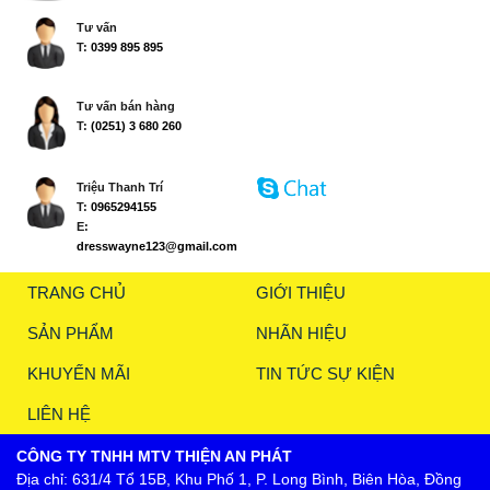
Tư vấn
T:
0399 895 895
Tư vấn bán hàng
T:
(0251) 3 680 260
Triệu Thanh Trí
T:
0965294155
E:
dresswayne123@gmail.com
TRANG CHỦ
GIỚI THIỆU
SẢN PHẨM
NHÃN HIỆU
KHUYẾN MÃI
TIN TỨC SỰ KIỆN
LIÊN HỆ
CÔNG TY TNHH MTV THIỆN AN PHÁT
Địa chỉ: 631/4 Tổ 15B, Khu Phố 1, P. Long Bình, Biên Hòa, Đồng