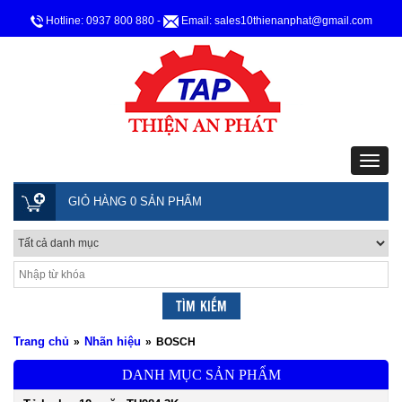
Hotline: 0937 800 880
-
Email: sales10thienanphat@gmail.com
GIỎ HÀNG 0 SẢN PHẨM
Trang chủ
Nhãn hiệu
»
»
BOSCH
DANH MỤC SẢN PHẨM