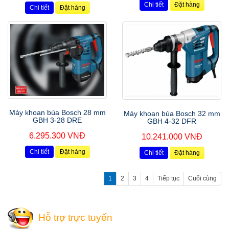
Chi tiết
Đặt hàng
Chi tiết
Đặt hàng
Máy khoan búa Bosch 28 mm
Máy khoan búa Bosch 32 mm
GBH 3-28 DRE
GBH 4-32 DFR
6.295.300 VNĐ
10.241.000 VNĐ
Chi tiết
Đặt hàng
Chi tiết
Đặt hàng
1
2
3
4
Tiếp tục
Cuối cùng
Hỗ trợ trực tuyến