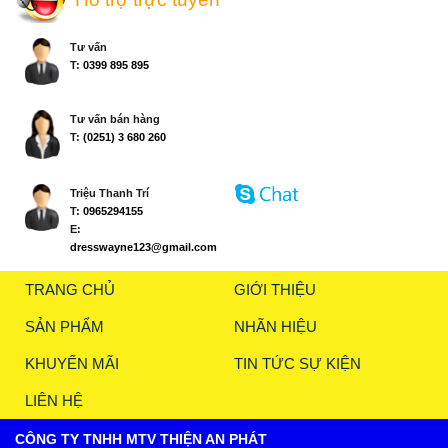
Tư vấn
T:
0399 895 895
Tư vấn bán hàng
T:
(0251) 3 680 260
Triệu Thanh Trí
T:
0965294155
E:
dresswayne123@gmail.com
TRANG CHỦ
GIỚI THIỆU
SẢN PHẨM
NHÃN HIỆU
KHUYẾN MÃI
TIN TỨC SỰ KIỆN
LIÊN HỆ
CÔNG TY TNHH MTV THIỆN AN PHÁT