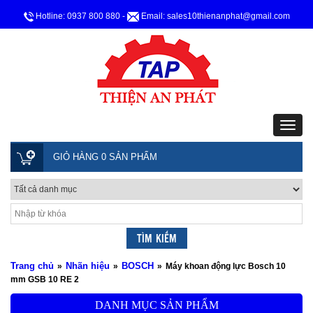
Hotline: 0937 800 880
-
Email: sales10thienanphat@gmail.com
GIỎ HÀNG 0 SẢN PHẨM
Trang chủ
Nhãn hiệu
BOSCH
»
»
»
Máy khoan động lực Bosch 10
mm GSB 10 RE 2
DANH MỤC SẢN PHẨM