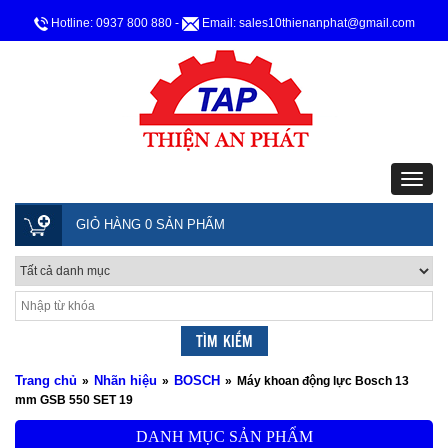
Hotline: 0937 800 880
-
Email: sales10thienanphat@gmail.com
GIỎ HÀNG 0 SẢN PHẨM
Trang chủ
Nhãn hiệu
BOSCH
»
»
»
Máy khoan động lực Bosch 13
mm GSB 550 SET 19
DANH MỤC SẢN PHẨM