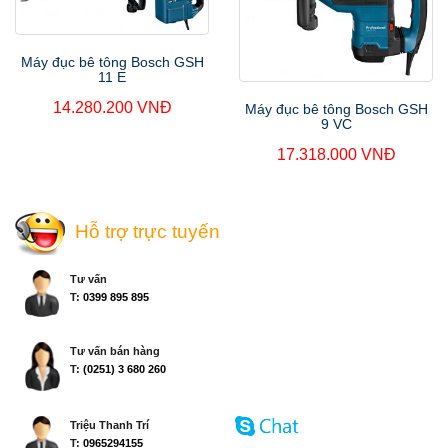
Máy đục bê tông Bosch GSH
11 E
14.280.200 VNĐ
Máy đục bê tông Bosch GSH
9 VC
17.318.000 VNĐ
Hỗ trợ trực tuyến
Tư vấn
T:
0399 895 895
Tư vấn bán hàng
T:
(0251) 3 680 260
Triệu Thanh Trí
T:
0965294155