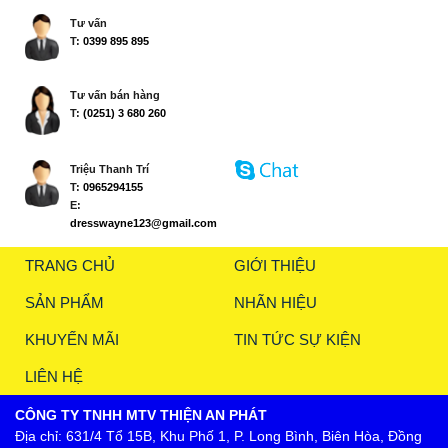
Tư vấn
T:
0399 895 895
Tư vấn bán hàng
T:
(0251) 3 680 260
Triệu Thanh Trí
T:
0965294155
E:
dresswayne123@gmail.com
TRANG CHỦ
GIỚI THIỆU
SẢN PHẨM
NHÃN HIỆU
KHUYẾN MÃI
TIN TỨC SỰ KIỆN
LIÊN HỆ
CÔNG TY TNHH MTV THIỆN AN PHÁT
Địa chỉ: 631/4 Tổ 15B, Khu Phố 1, P. Long Bình, Biên Hòa, Đồng