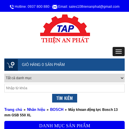
Hotline: 0937 800 880
-
Email: sales10thienanphat@gmail.com
GIỎ HÀNG 0 SẢN PHẨM
Trang chủ
Nhãn hiệu
BOSCH
»
»
»
Máy khoan động lực Bosch 13
mm GSB 550 XL
DANH MỤC SẢN PHẨM