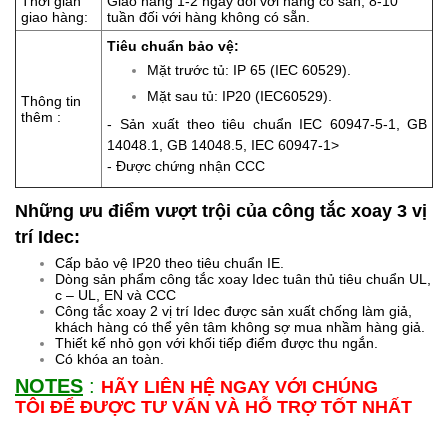
Thời gian
Giao hàng 1-2 ngày đối với hàng có sẵn, 8-10
giao hàng:
tuần đối với hàng không có sẵn.
Tiêu chuẩn bảo vệ:
Mặt trước tủ: IP 65 (IEC 60529).
Mặt sau tủ: IP20 (IEC60529).
Thông tin
thêm :
- Sản xuất theo tiêu chuẩn IEC 60947-5-1, GB
14048.1, GB 14048.5, IEC 60947-1>
- Được chứng nhận CCC
Những ưu điểm vượt trội của công tắc xoay 3 vị
trí Idec:
Cấp bảo vệ IP20 theo tiêu chuẩn IE.
Dòng sản phẩm công tắc xoay Idec tuân thủ tiêu chuẩn UL,
c – UL, EN và CCC
Công tắc xoay 2 vị trí Idec được sản xuất chống làm giả,
khách hàng có thể yên tâm không sợ mua nhầm hàng giả.
Thiết kế nhỏ gọn với khối tiếp điểm được thu ngắn.
Có khóa an toàn.
NOTES
:
HÃY LIÊN HỆ NGAY VỚI CHÚNG
TÔI ĐỂ ĐƯỢC TƯ VẤN VÀ HỖ TRỢ TỐT NHẤT