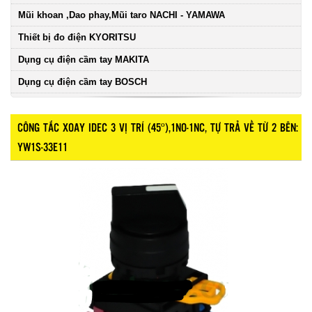
Mũi khoan ,Dao phay,Mũi taro NACHI - YAMAWA
Thiết bị đo điện KYORITSU
Dụng cụ điện cầm tay MAKITA
Dụng cụ điện cầm tay BOSCH
CÔNG TẮC XOAY IDEC 3 VỊ TRÍ (45º),1NO-1NC, TỰ TRẢ VỀ TỪ 2 BÊN:
YW1S-33E11