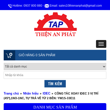
Hotline: 0937 800 880
-
Email: sales10thienanphat@gmail.com
GIỎ HÀNG 0 SẢN PHẨM
Trang chủ
Nhãn hiệu
IDEC
»
»
»
CÔNG TẮC XOAY IDEC 3 VỊ TRÍ
(45º),1NO-1NC, TỰ TRẢ VỀ TỪ 2 BÊN: YW1S-33E11
DANH MỤC SẢN PHẨM