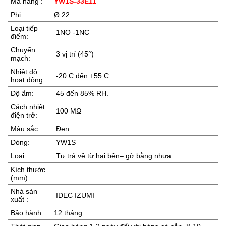
Mã hàng :
YW1S-33E11
Phi:
Ø 22
Loại tiếp
1NO -1NC
điểm:
Chuyển
3 vị trí (45°)
mạch:
Nhiệt độ
-20 C đến +55 C.
hoat động:
Độ ẩm:
45 đến 85% RH.
Cách nhiệt
100 MΩ
điện trở:
Màu sắc:
Đen
Dòng:
YW1S
Loại:
Tự trả về từ hai bên– gờ bằng nhựa
Kích thước
(mm):
Nhà sản
IDEC IZUMI
xuất :
Bảo hành :
12 tháng