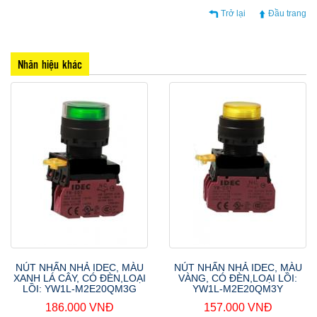
Trở lại
Đầu trang
Nhãn hiệu khác
NÚT NHẤN NHẢ IDEC, MÀU
NÚT NHẤN NHẢ IDEC, MÀU
XANH LÁ CÂY, CÓ ĐÈN,LOẠI
VÀNG, CÓ ĐÈN,LOẠI LỒI:
LỒI: YW1L-M2E20QM3G
YW1L-M2E20QM3Y
186.000 VNĐ
157.000 VNĐ