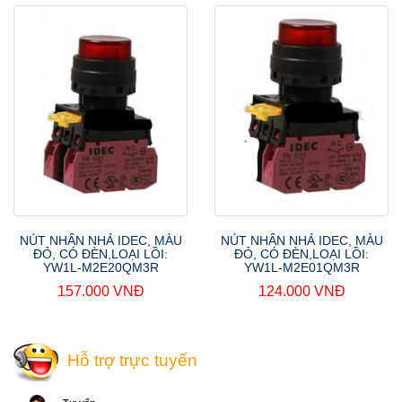
NÚT NHẤN NHẢ IDEC, MÀU
NÚT NHẤN NHẢ IDEC, MÀU
ĐỎ, CÓ ĐÈN,LOẠI LỒI:
ĐỎ, CÓ ĐÈN,LOẠI LỒI:
YW1L-M2E20QM3R
YW1L-M2E01QM3R
157.000 VNĐ
124.000 VNĐ
Hỗ trợ trực tuyến