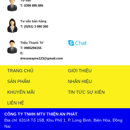
Tư vấn
T:
0399 895 895
Tư vấn bán hàng
T:
(0251) 3 680 260
Triệu Thanh Trí
T:
0965294155
E:
dresswayne123@gmail.com
TRANG CHỦ
GIỚI THIỆU
SẢN PHẨM
NHÃN HIỆU
KHUYẾN MÃI
TIN TỨC SỰ KIỆN
LIÊN HỆ
CÔNG TY TNHH MTV THIỆN AN PHÁT
Địa chỉ: 631/4 Tổ 15B, Khu Phố 1, P. Long Bình, Biên Hòa, Đồng
Nai