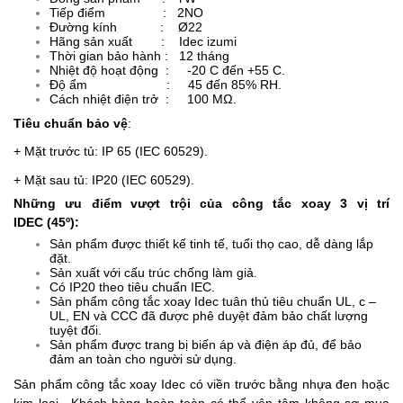
Tiếp điểm : 2NO
Đường kính : Ø22
Hãng sản xuất :
Idec izumi
Thời gian bảo hành : 12 tháng
Nhiệt độ hoạt động : -20 C đến +55 C.
Độ ẩm : 45 đến 85% RH.
Cách nhiệt điện trở : 100 MΩ.
Tiêu chuẩn bảo vệ
:
+ Mặt trước tủ: IP 65 (IEC 60529).
+ Mặt sau tủ: IP20 (IEC 60529).
Những ưu điểm vượt trội của công tắc xoay 3 vị trí
IDEC (45º):
Sản phẩm được thiết kế tinh tế, tuổi thọ cao, dễ dàng lắp
đặt.
Sản xuất với cấu trúc chống làm giả.
Có IP20 theo tiêu chuẩn IEC.
Sản phẩm công tắc xoay Idec tuân thủ tiêu chuẩn UL, c –
UL, EN và CCC đã được phê duyệt đảm bảo chất lượng
tuyệt đối.
Sản phẩm được trang bị biến áp và điện áp đủ, để bảo
đảm an toàn cho người sử dụng.
Sản phẩm công tắc xoay Idec có viền trước bằng nhựa đen hoặc
kim loại.. Khách hàng hoàn toàn có thể yên tâm không sợ mua