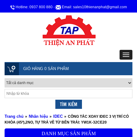
Hotline: 0937 800 880
-
Email: sales10thienanphat@gmail.com
GIỎ HÀNG 0 SẢN PHẨM
Trang chủ
Nhãn hiệu
IDEC
»
»
»
CÔNG TẮC XOAY IDEC 3 VỊ TRÍ CÓ
KHÓA (45º),2NO, TỰ TRẢ VỀ TỪ BÊN TRÁI: YW1K-32CE20
DANH MỤC SẢN PHẨM