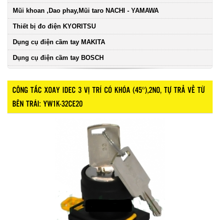
Mũi khoan ,Dao phay,Mũi taro NACHI - YAMAWA
Thiết bị đo điện KYORITSU
Dụng cụ điện cầm tay MAKITA
Dụng cụ điện cầm tay BOSCH
CÔNG TẮC XOAY IDEC 3 VỊ TRÍ CÓ KHÓA (45º),2NO, TỰ TRẢ VỀ TỪ
BÊN TRÁI: YW1K-32CE20