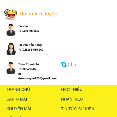
Hỗ trợ trực tuyến
Tư vấn
T:
0399 895 895
Tư vấn bán hàng
T:
(0251) 3 680 260
Triệu Thanh Trí
T:
0965294155
E:
dresswayne123@gmail.com
TRANG CHỦ
GIỚI THIỆU
SẢN PHẨM
NHÃN HIỆU
KHUYẾN MÃI
TIN TỨC SỰ KIỆN