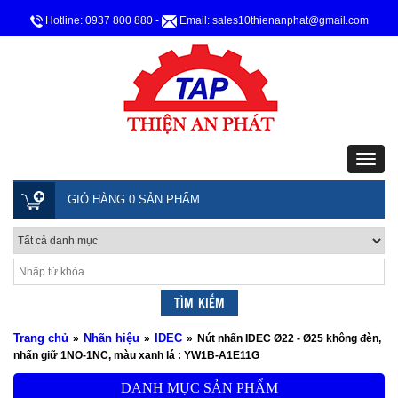
Hotline: 0937 800 880
-
Email: sales10thienanphat@gmail.com
GIỎ HÀNG 0 SẢN PHẨM
Trang chủ
Nhãn hiệu
IDEC
»
»
»
Nút nhấn IDEC Ø22 - Ø25 không đèn,
nhấn giữ 1NO-1NC, màu xanh lá : YW1B-A1E11G
DANH MỤC SẢN PHẨM