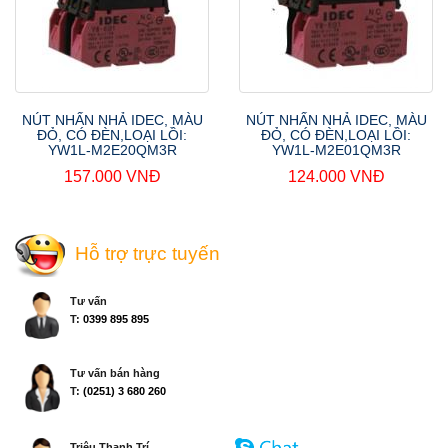
NÚT NHẤN NHẢ IDEC, MÀU
NÚT NHẤN NHẢ IDEC, MÀU
ĐỎ, CÓ ĐÈN,LOẠI LỒI:
ĐỎ, CÓ ĐÈN,LOẠI LỒI:
YW1L-M2E20QM3R
YW1L-M2E01QM3R
157.000 VNĐ
124.000 VNĐ
Hỗ trợ trực tuyến
Tư vấn
T:
0399 895 895
Tư vấn bán hàng
T:
(0251) 3 680 260
Triệu Thanh Trí