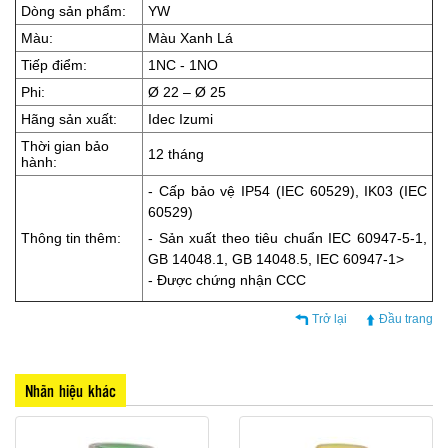
Dòng sản phẩm:
YW
Màu:
Màu Xanh Lá
Tiếp điểm:
1NC - 1NO
Phi:
Ø 22 – Ø 25
Hãng sản xuất:
Idec Izumi
Thời gian bảo
12 tháng
hành:
- Cấp bảo vệ IP54 (IEC 60529), IK03 (IEC
60529)
Thông tin thêm:
- Sản xuất theo tiêu chuẩn IEC 60947-5-1,
GB 14048.1, GB 14048.5, IEC 60947-1>
- Được chứng nhận CCC
Trở lại
Đầu trang
Nhãn hiệu khác