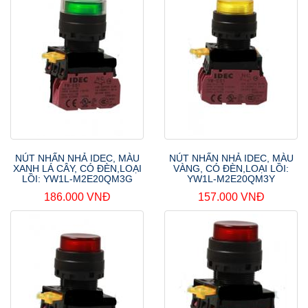
NÚT NHẤN NHẢ IDEC, MÀU
NÚT NHẤN NHẢ IDEC, MÀU
XANH LÁ CÂY, CÓ ĐÈN,LOẠI
VÀNG, CÓ ĐÈN,LOẠI LỒI:
LỒI: YW1L-M2E20QM3G
YW1L-M2E20QM3Y
186.000 VNĐ
157.000 VNĐ