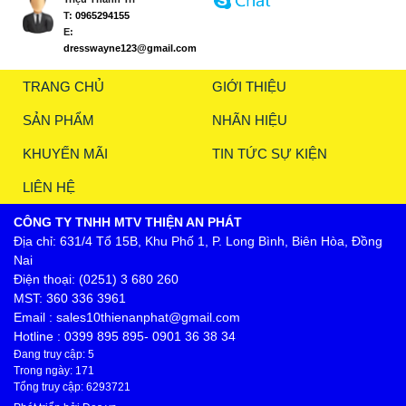
T:
0965294155
E:
dresswayne123@gmail.com
TRANG CHỦ
GIỚI THIỆU
SẢN PHẨM
NHÃN HIỆU
KHUYẾN MÃI
TIN TỨC SỰ KIỆN
LIÊN HỆ
CÔNG TY TNHH MTV THIỆN AN PHÁT
Địa chỉ: 631/4 Tổ 15B, Khu Phố 1, P. Long Bình, Biên Hòa, Đồng
Nai
Điện thoại: (0251) 3 680 260
MST: 360 336 3961
Email : sales10thienanphat@gmail.com
Hotline : 0399 895 895- 0901 36 38 34
Đang truy cập: 5
Trong ngày: 171
Tổng truy cập: 6293721