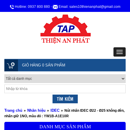
Hotline: 0937 800 880
-
Email: sales10thienanphat@gmail.com
GIỎ HÀNG 0 SẢN PHẨM
Trang chủ
Nhãn hiệu
IDEC
»
»
»
Nút nhấn IDEC Ø22 - Ø25 không đèn,
nhấn giữ 1NO, màu đỏ : YW1B-A1E10R
DANH MỤC SẢN PHẨM