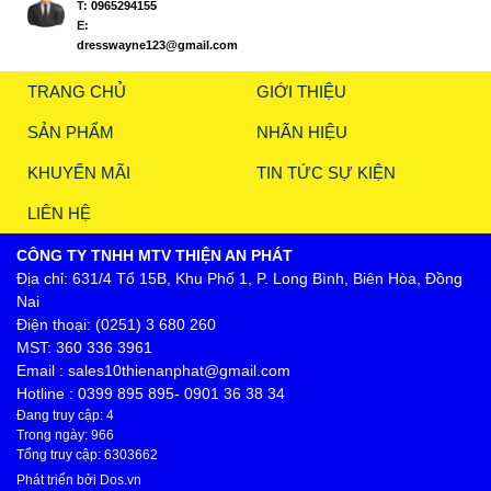
T:
0965294155
E:
dresswayne123@gmail.com
TRANG CHỦ
GIỚI THIỆU
SẢN PHẨM
NHÃN HIỆU
KHUYẾN MÃI
TIN TỨC SỰ KIỆN
LIÊN HỆ
CÔNG TY TNHH MTV THIỆN AN PHÁT
Địa chỉ: 631/4 Tổ 15B, Khu Phố 1, P. Long Bình, Biên Hòa, Đồng
Nai
Điện thoại: (0251) 3 680 260
MST: 360 336 3961
Email : sales10thienanphat@gmail.com
Hotline : 0399 895 895- 0901 36 38 34
Đang truy cập: 4
Trong ngày: 966
Tổng truy cập: 6303662
Phát triển bởi
Dos.vn