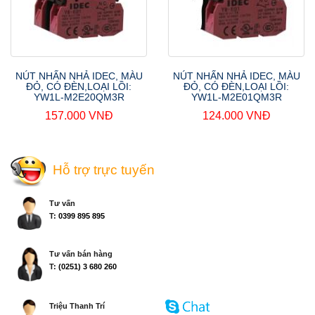
NÚT NHẤN NHẢ IDEC, MÀU
NÚT NHẤN NHẢ IDEC, MÀU
ĐỎ, CÓ ĐÈN,LOẠI LỒI:
ĐỎ, CÓ ĐÈN,LOẠI LỒI:
YW1L-M2E20QM3R
YW1L-M2E01QM3R
157.000 VNĐ
124.000 VNĐ
Hỗ trợ trực tuyến
Tư vấn
T:
0399 895 895
Tư vấn bán hàng
T:
(0251) 3 680 260
Triệu Thanh Trí