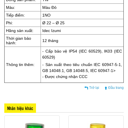
Màu:
Màu Đỏ
Tiếp điểm:
1NO
Phi:
Ø 22 – Ø 25
Hãng sản xuất:
Idec Izumi
Thời gian bảo
12 tháng
hành:
- Cấp bảo vệ IP54 (IEC 60529), IK03 (IEC
60529)
Thông tin thêm:
- Sản xuất theo tiêu chuẩn IEC 60947-5-1,
GB 14048.1, GB 14048.5, IEC 60947-1>
- Được chứng nhận CCC
Trở lại
Đầu trang
Nhãn hiệu khác