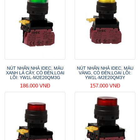
NÚT NHẤN NHẢ IDEC, MÀU
NÚT NHẤN NHẢ IDEC, MÀU
XANH LÁ CÂY, CÓ ĐÈN,LOẠI
VÀNG, CÓ ĐÈN,LOẠI LỒI:
LỒI: YW1L-M2E20QM3G
YW1L-M2E20QM3Y
186.000 VNĐ
157.000 VNĐ