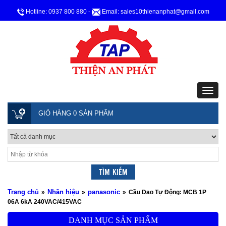
Hotline: 0937 800 880
-
Email: sales10thienanphat@gmail.com
GIỎ HÀNG 0 SẢN PHẨM
Trang chủ
Nhãn hiệu
panasonic
»
»
»
Cầu Dao Tự Động: MCB 1P
06A 6kA 240VAC/415VAC
DANH MỤC SẢN PHẨM