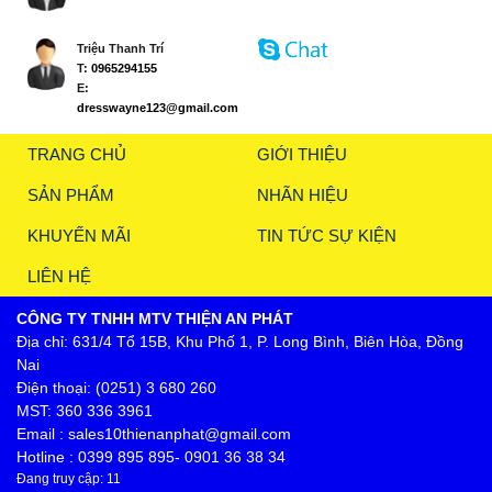
Triệu Thanh Trí
T:
0965294155
E:
dresswayne123@gmail.com
TRANG CHỦ
GIỚI THIỆU
SẢN PHẨM
NHÃN HIỆU
KHUYẾN MÃI
TIN TỨC SỰ KIỆN
LIÊN HỆ
CÔNG TY TNHH MTV THIỆN AN PHÁT
Địa chỉ: 631/4 Tổ 15B, Khu Phố 1, P. Long Bình, Biên Hòa, Đồng
Nai
Điện thoại: (0251) 3 680 260
MST: 360 336 3961
Email : sales10thienanphat@gmail.com
Hotline : 0399 895 895- 0901 36 38 34
Đang truy cập: 11