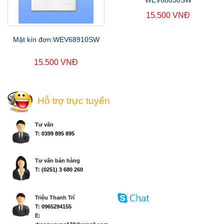
WEV68030SW
15.500 VNĐ
Mặt kín đơn:WEV68910SW
15.500 VNĐ
Hỗ trợ trực tuyến
Tư vấn
T:
0399 895 895
Tư vấn bán hàng
T:
(0251) 3 680 260
Triệu Thanh Trí
T:
0965294155
E: