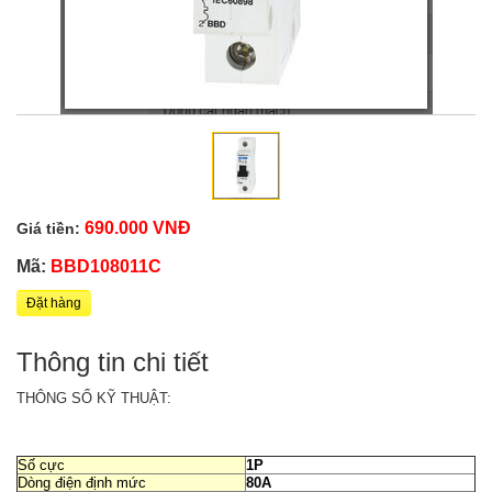
690.000 VNĐ
Giá tiền:
Mã:
BBD108011C
Đặt hàng
Thông tin chi tiết
THÔNG SỐ KỸ THUẬT:
Số cực
1P
Dòng điện định mức
80A