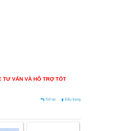
C TƯ VẤN VÀ HỖ TRỢ TỐT
Trở lại
Đầu trang