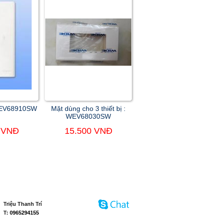
WEV68910SW
Mặt dùng cho 3 thiết bị :
WEV68030SW
 VNĐ
15.500 VNĐ
Triệu Thanh Trí
T:
0965294155