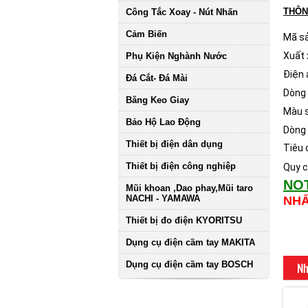
THÔN
Công Tắc Xoay - Nút Nhấn
Cảm Biến
Mã s
Xuất 
Phụ Kiện Nghành Nước
Điện 
Đá Cắt- Đá Mài
Dòng 
Băng Keo Giay
Màu 
Bảo Hộ Lao Động
Dòng
Thiết bị điện dân dụng
Tiêu 
Thiết bị điện công nghiệp
Quy c
NO
Mũi khoan ,Dao phay,Mũi taro
NACHI - YAMAWA
NH
Thiết bị đo điện KYORITSU
Dụng cụ điện cầm tay MAKITA
Dụng cụ điện cầm tay BOSCH
Nh