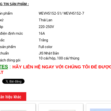
G TIN SẢN PHẨM :
ản phẩm
WEVH5152-51/ WEVH5152-7
xứ
Thái Lan
áp
220-250V
điện định mức
16A
sắc
Trắng
 sản phẩm
Full color
chuẩn
JIS Nhật Bản
10 cái/hộp, 100 cái/thùng
ách đóng gói
TES
:
HÃY LIÊN HỆ NGAY VỚI CHÚNG TÔI ĐỂ ĐƯỢ
ẤT
ãn hiệu khác