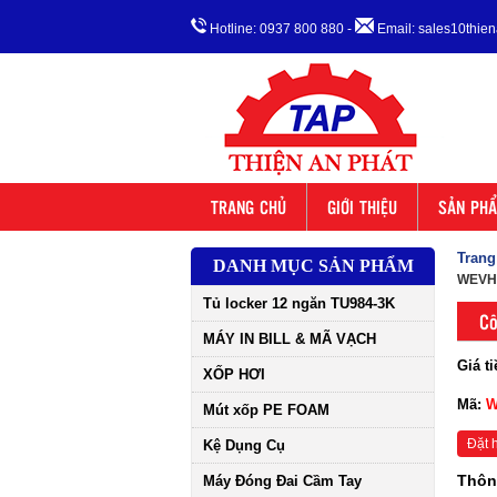
Hotline: 0937 800 880
-
Email: sales10thi
TRANG CHỦ
GIỚI THIỆU
SẢN PH
Trang
DANH MỤC SẢN PHẨM
WEVH
Tủ locker 12 ngăn TU984-3K
Cô
MÁY IN BILL & MÃ VẠCH
Giá ti
XỐP HƠI
Mã:
W
Mút xốp PE FOAM
Đặt 
Kệ Dụng Cụ
Thông
Máy Đóng Đai Cầm Tay