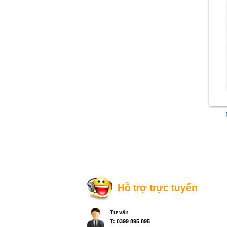
Hỗ trợ trực tuyến
Tư vấn
T:
0399 895 895