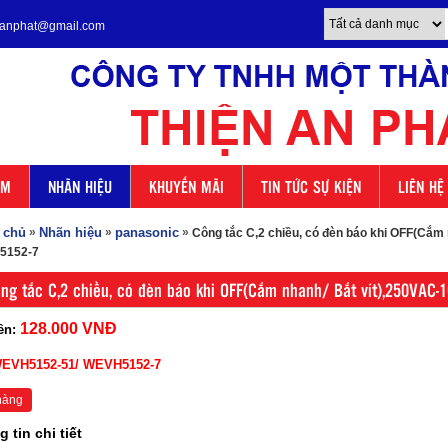
enanphat@gmail.com
ẨM
NHÃN HIỆU
KHUYẾN MÃI
TIN TỨC SỰ KIỆN
LIÊN HỆ
 chủ
»
Nhãn hiệu
»
panasonic
»
Công tắc C,2 chiều, có đèn báo khi OFF(Cắm
5152-7
ng tắc C,2 chiều, có đèn báo khi OFF(Cắm nhanh/ Bắt vít),250VAC
128.000 VNĐ
ền:
EVH5152-51/ WEVH5152-7
hàng
 tin chi tiết