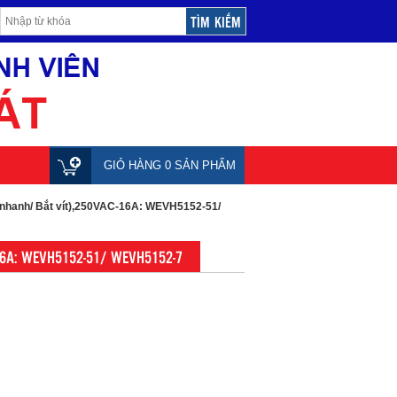
GIỎ HÀNG 0 SẢN PHẨM
 nhanh/ Bắt vít),250VAC-16A: WEVH5152-51/
-16A: WEVH5152-51/ WEVH5152-7