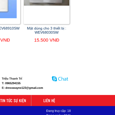
WEV68910SW
Mặt dùng cho 3 thiết bị :
WEV68030SW
 VNĐ
15.500 VNĐ
Triệu Thanh Trí
T:
0965294155
E:
dresswayne123@gmail.com
TIN TỨC SỰ KIỆN
LIÊN HỆ
Đang truy cập: 18