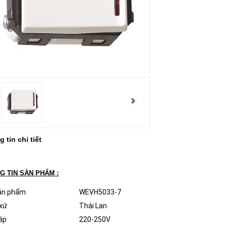
 tin chi tiết
G TIN SẢN PHẨM :
ản phẩm
WEVH5033-7
xứ
Thái Lan
áp
220-250V