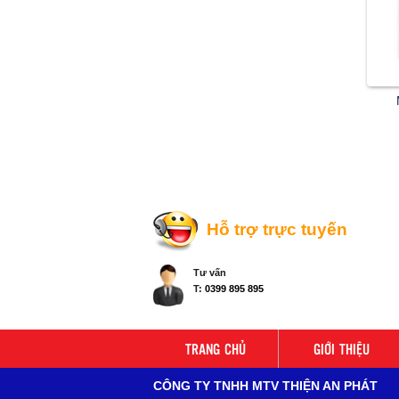
Hỗ trợ trực tuyến
Tư vấn
T:
0399 895 895
TRANG CHỦ
GIỚI THIỆU
CÔNG TY TNHH MTV THIỆN AN PHÁT