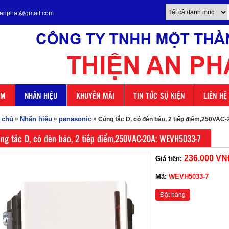
enanphat@gmail.com
ẨM
NHÃN HIỆU
KHUYẾN MÃI
TIN TỨC SỰ KIỆN
LIÊN HỆ
 chủ
»
Nhãn hiệu
»
panasonic
»
Công tắc D, có đèn báo, 2 tiếp điểm,250VA
ng tắc D, có đèn báo, 2 tiếp điểm,250VAC-20A: WEVH5033-7
236.000 VN
Giá tiền:
Mã:
WEVH5033-7
Đặt hàng