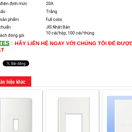
điện định mức
20A
sắc
Trắng
 sản phẩm
Full color
chuẩn
JIS Nhật Bản
10 cái/hộp, 100 cái/thùng
ách đóng gói
TES
:
HÃY LIÊN HỆ NGAY VỚI CHÚNG TÔI ĐỂ ĐƯỢ
ẤT
ãn hiệu khác