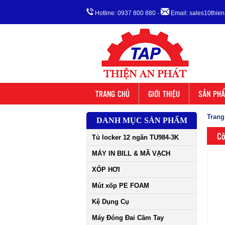
Hotline: 0937 800 880
-
Email: sales10thi
TRANG CHỦ
GIỚI THIỆU
SẢN PH
Trang
DANH MỤC SẢN PHẨM
Cô
Tủ locker 12 ngăn TU984-3K
MÁY IN BILL & MÃ VẠCH
XỐP HƠI
Mút xốp PE FOAM
Kệ Dụng Cụ
Máy Đóng Đai Cầm Tay