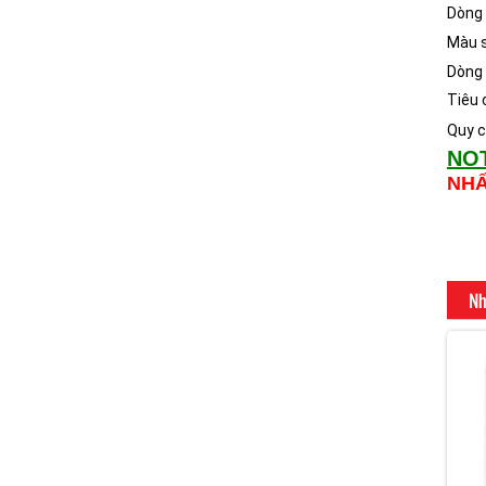
Dòng 
Màu 
Dòng
Tiêu 
Quy c
NO
NH
Nh