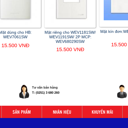
Mặt kín đơn:
Mặt dùng cho HB:
Mặt riêng cho WEV1181SW/
WEV7061SW
WEV1191SW/ 2P MCP:
WEV680290SW
15.500
15.500 VNĐ
15.500 VNĐ
Tư vấn bán hàng
T:
(0251) 3 680 260
SẢN PHẨM
NHÃN HIỆU
KHUYẾN MÃI