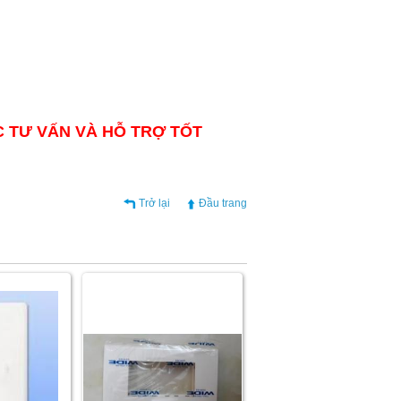
C TƯ VẤN VÀ HỖ TRỢ TỐT
Trở lại
Đầu trang