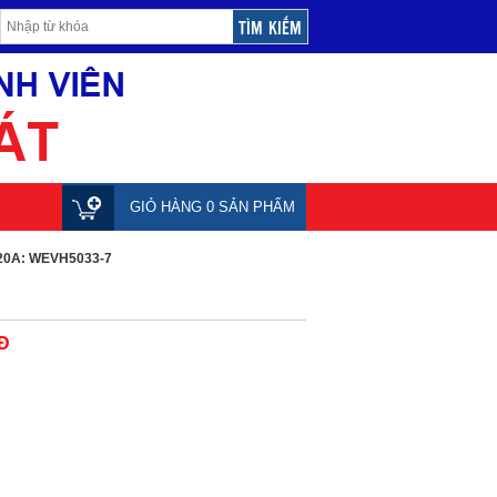
GIỎ HÀNG 0 SẢN PHẨM
C-20A: WEVH5033-7
Đ