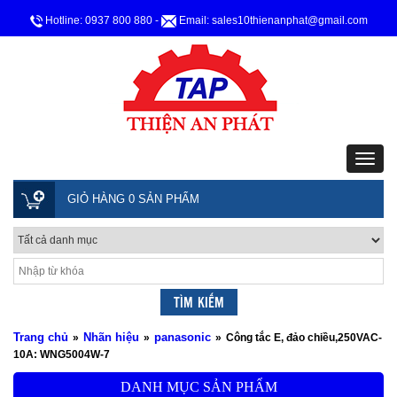
Hotline: 0937 800 880
-
Email: sales10thienanphat@gmail.com
GIỎ HÀNG 0 SẢN PHẨM
Trang chủ
Nhãn hiệu
panasonic
»
»
»
Công tắc E, đảo chiều,250VAC-
10A: WNG5004W-7
DANH MỤC SẢN PHẨM