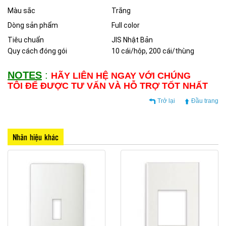
Màu sắc
Trắng
Dòng sản phẩm
Full color
Tiêu chuẩn
JIS Nhật Bản
Quy cách đóng gói
10 cái/hộp, 200 cái/thùng
NOTES
:
HÃY LIÊN HỆ NGAY VỚI CHÚNG
TÔI ĐỂ ĐƯỢC TƯ VẤN VÀ HỖ TRỢ TỐT NHẤT
Trở lại
Đầu trang
Nhãn hiệu khác