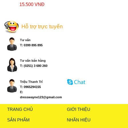
15.500 VNĐ
Hỗ trợ trực tuyến
Tư vấn
T:
0399 895 895
Tư vấn bán hàng
T:
(0251) 3 680 260
Triệu Thanh Trí
T:
0965294155
E:
dresswayne123@gmail.com
TRANG CHỦ
GIỚI THIỆU
SẢN PHẨM
NHÃN HIỆU