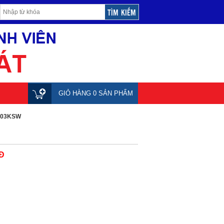
GIỎ HÀNG 0 SẢN PHẨM
5003KSW
Đ