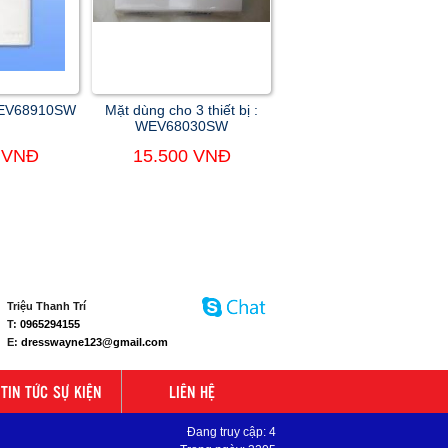
WEV68910SW
Mặt dùng cho 3 thiết bị :
WEV68030SW
 VNĐ
15.500 VNĐ
Triệu Thanh Trí
T:
0965294155
E:
dresswayne123@gmail.com
TIN TỨC SỰ KIỆN
LIÊN HỆ
Đang truy cập: 4