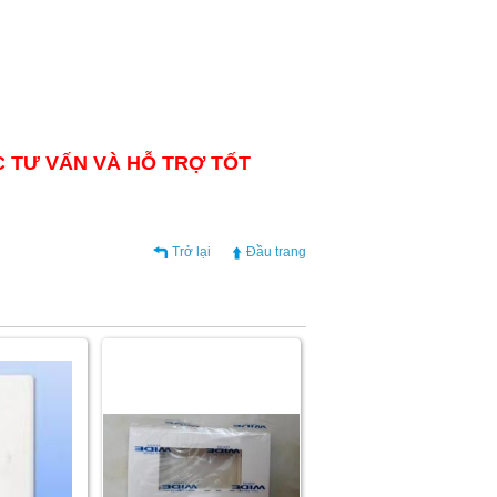
C TƯ VẤN VÀ HỖ TRỢ TỐT
Trở lại
Đầu trang