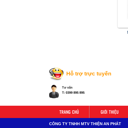
Hỗ trợ trực tuyến
Tư vấn
T:
0399 895 895
TRANG CHỦ
GIỚI THIỆU
CÔNG TY TNHH MTV THIỆN AN PHÁT