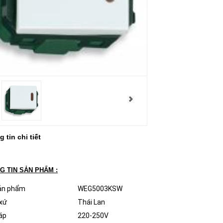
 tin chi tiết
G TIN SẢN PHẨM :
ản phẩm
WEG5003KSW
xứ
Thái Lan
áp
220-250V