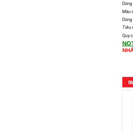
Dòng 
Màu 
Dòng
Tiêu 
Quy c
NO
NH
Nh