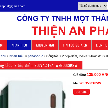
enanphat@gmail.com
ẨM
NHÃN HIỆU
KHUYẾN MÃI
TIN TỨC SỰ KIỆN
LIÊN HỆ
 chủ
»
Nhãn hiệu
»
panasonic
»
Công tắcD, 2 tiếp điểm, 250VAC-16A: WEG
ng tắcD, 2 tiếp điểm, 250VAC-16A: WEG5003KSW
135.000 VN
Giá tiền:
Mã:
WEG5003KSW
Đặt hàng