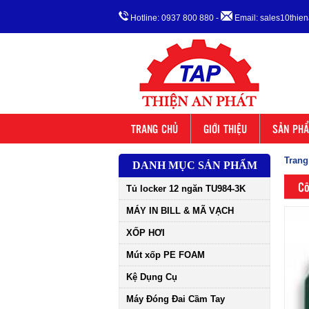
Hotline: 0937 800 880
-
Email: sales10thi
TRANG CHỦ
GIỚI THIỆU
SẢN PH
Trang
DANH MỤC SẢN PHẨM
Cô
Tủ locker 12 ngăn TU984-3K
MÁY IN BILL & MÃ VẠCH
XỐP HƠI
Mút xốp PE FOAM
Kệ Dụng Cụ
Máy Đóng Đai Cầm Tay