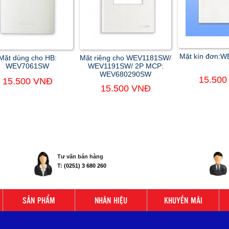
Mặt kín đơn:
Mặt dùng cho HB:
Mặt riêng cho WEV1181SW/
WEV7061SW
WEV1191SW/ 2P MCP:
WEV680290SW
15.500
15.500 VNĐ
15.500 VNĐ
Tư vấn bán hàng
T:
(0251) 3 680 260
SẢN PHẨM
NHÃN HIỆU
KHUYẾN MÃI