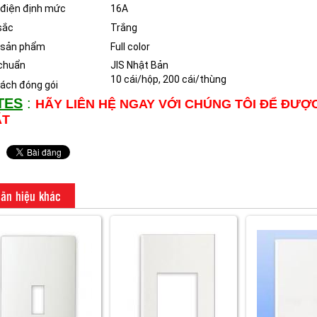
điện định mức
16A
sắc
Trắng
 sản phẩm
Full color
chuẩn
JIS Nhật Bản
10 cái/hộp, 200 cái/thùng
ách đóng gói
TES
:
HÃY LIÊN HỆ NGAY VỚI CHÚNG TÔI ĐỂ ĐƯỢ
ẤT
ãn hiệu khác