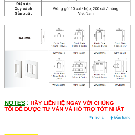
Điện áp
-
Quy cách
Đóng gói 10 cái / hộp, 200 cái / thùng
Sản xuất
Việt Nam
NOTES
:
HÃY LIÊN HỆ NGAY VỚI CHÚNG
TÔI ĐỂ ĐƯỢC TƯ VẤN VÀ HỖ TRỢ TỐT NHẤT
Trở lại
Đầu trang