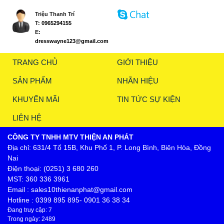
Triệu Thanh Trí
T:
0965294155
E:
dresswayne123@gmail.com
TRANG CHỦ
GIỚI THIỆU
SẢN PHẨM
NHÃN HIỆU
KHUYẾN MÃI
TIN TỨC SỰ KIỆN
LIÊN HỆ
CÔNG TY TNHH MTV THIỆN AN PHÁT
Địa chỉ: 631/4 Tổ 15B, Khu Phố 1, P. Long Bình, Biên Hòa, Đồng
Nai
Điện thoại: (0251) 3 680 260
MST: 360 336 3961
Email : sales10thienanphat@gmail.com
Hotline : 0399 895 895- 0901 36 38 34
Đang truy cập: 7
Trong ngày: 2489