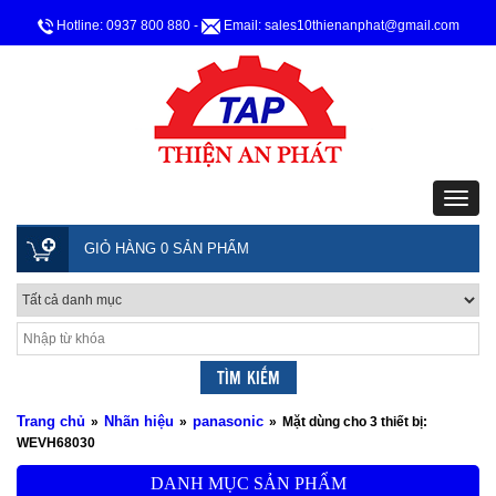
Hotline: 0937 800 880
-
Email: sales10thienanphat@gmail.com
GIỎ HÀNG 0 SẢN PHẨM
Trang chủ
Nhãn hiệu
panasonic
»
»
»
Mặt dùng cho 3 thiết bị:
WEVH68030
DANH MỤC SẢN PHẨM