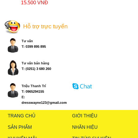
15.500 VNĐ
Hỗ trợ trực tuyến
Tư vấn
T:
0399 895 895
Tư vấn bán hàng
T:
(0251) 3 680 260
Triệu Thanh Trí
T:
0965294155
E:
dresswayne123@gmail.com
TRANG CHỦ
GIỚI THIỆU
SẢN PHẨM
NHÃN HIỆU