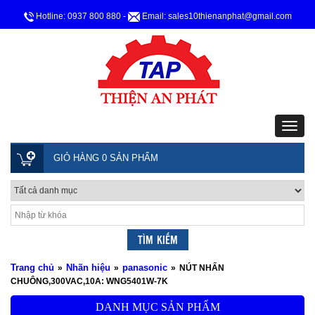
Hotline: 0937 800 880
-
Email: sales10thienanphat@gmail.com
GIỎ HÀNG 0 SẢN PHẨM
Trang chủ
Nhãn hiệu
panasonic
»
»
»
NÚT NHẤN
CHUÔNG,300VAC,10A: WNG5401W-7K
DANH MỤC SẢN PHẨM