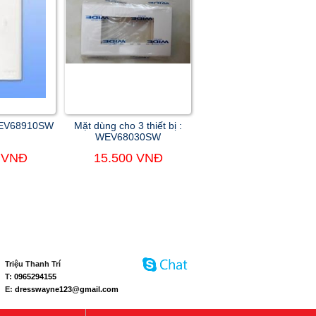
WEV68910SW
Mặt dùng cho 3 thiết bị :
WEV68030SW
 VNĐ
15.500 VNĐ
Triệu Thanh Trí
T:
0965294155
E:
dresswayne123@gmail.com