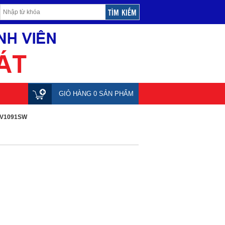
GIỎ HÀNG 0 SẢN PHẨM
EV1091SW