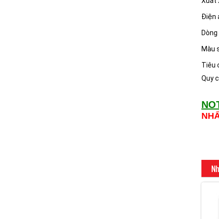
Xuất 
Điện 
Dòng 
Màu 
Tiêu 
Quy c
NO
NH
Nh