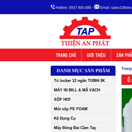
Hotline: 0937 800 880
-
Email: sales10thi
TRANG CHỦ
GIỚI THIỆU
SẢN PH
Trang
DANH MỤC SẢN PHẨM
Ổ 
Tủ locker 12 ngăn TU984-3K
MÁY IN BILL & MÃ VẠCH
XỐP HƠI
Mút xốp PE FOAM
Kệ Dụng Cụ
Máy Đóng Đai Cầm Tay