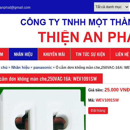
enanphat@gmail.com
ẨM
NHÃN HIỆU
KHUYẾN MÃI
TIN TỨC SỰ KIỆN
LIÊN HỆ
 chủ
»
Nhãn hiệu
»
panasonic
»
Ổ cắm đơn không màn che,250VAC-16A: W
cắm đơn không màn che,250VAC-16A: WEV1091SW
25.000 VNĐ
Giá tiền:
Mã:
WEV1091SW
Đặt hàng