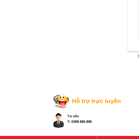
Hỗ trợ trực tuyến
Tư vấn
T:
0399 895 895