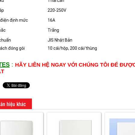
xứ
Thái Lan
áp
220-250V
điện định mức
16A
sắc
Trắng
chuẩn
JIS Nhật Bản
ách đóng gói
10 cái/hộp, 200 cái/thùng
TES
:
HÃY LIÊN HỆ NGAY VỚI CHÚNG TÔI ĐỂ ĐƯỢ
ẤT
ãn hiệu khác