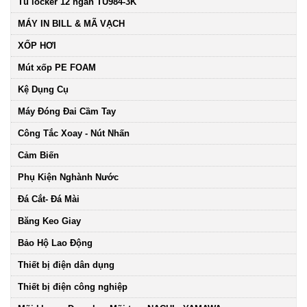
Tủ locker 12 ngăn TU984-3K
MÁY IN BILL & MÃ VẠCH
XỐP HƠI
Mút xốp PE FOAM
Kệ Dụng Cụ
Máy Đóng Đai Cầm Tay
Công Tắc Xoay - Nút Nhấn
Cảm Biến
Phụ Kiện Nghành Nước
Đá Cắt- Đá Mài
Băng Keo Giay
Bảo Hộ Lao Động
Thiết bị điện dân dụng
Thiết bị điện công nghiệp