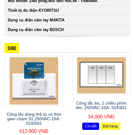
Mũi khoan ,Dao phay,Mũi taro NACHI - YAMAWA
Thiết bị đo điện KYORITSU
Dụng cụ điện cầm tay MAKITA
Dụng cụ điện cầm tay BOSCH
SINO
Công tắc ba, 1 chiều phím
lớn, 250VAC-10A: S183D1
Công tắc dùng thẻ từ có thời
34.000 VNĐ
gian chậm S1,250VAC-16A:
S18/501
Chi tiết
Đặt hàng
412.000 VNĐ