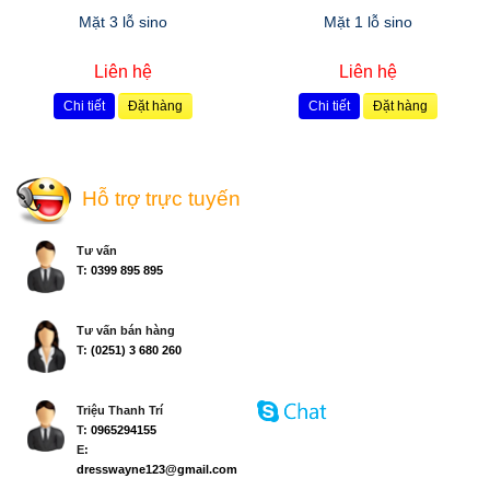
Mặt 3 lỗ sino
Mặt 1 lỗ sino
Liên hệ
Liên hệ
Chi tiết
Đặt hàng
Chi tiết
Đặt hàng
Hỗ trợ trực tuyến
Tư vấn
T:
0399 895 895
Tư vấn bán hàng
T:
(0251) 3 680 260
Triệu Thanh Trí
T:
0965294155
E:
dresswayne123@gmail.com