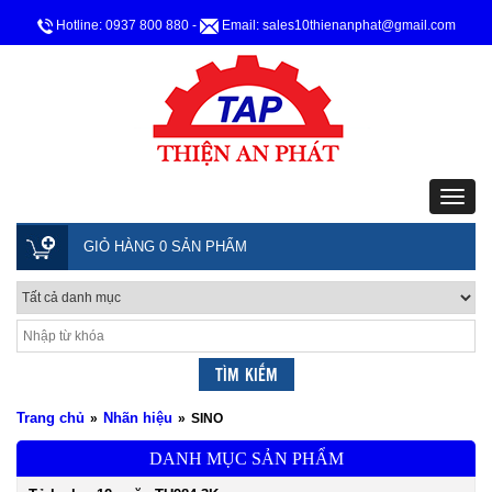
Hotline: 0937 800 880
-
Email: sales10thienanphat@gmail.com
GIỎ HÀNG 0 SẢN PHẨM
Trang chủ
Nhãn hiệu
»
»
SINO
DANH MỤC SẢN PHẨM