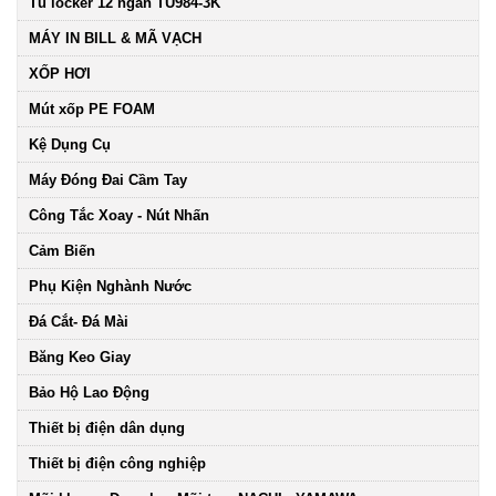
Tủ locker 12 ngăn TU984-3K
MÁY IN BILL & MÃ VẠCH
XỐP HƠI
Mút xốp PE FOAM
Kệ Dụng Cụ
Máy Đóng Đai Cầm Tay
Công Tắc Xoay - Nút Nhấn
Cảm Biến
Phụ Kiện Nghành Nước
Đá Cắt- Đá Mài
Băng Keo Giay
Bảo Hộ Lao Động
Thiết bị điện dân dụng
Thiết bị điện công nghiệp