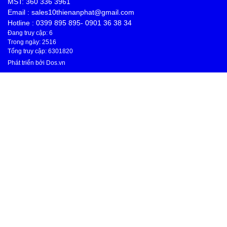
MST: 360 336 3961
Email : sales10thienanphat@gmail.com
Hotline : 0399 895 895- 0901 36 38 34
Đang truy cập: 6
Trong ngày: 2516
Tổng truy cập: 6301820
Phát triển bởi
Dos.vn