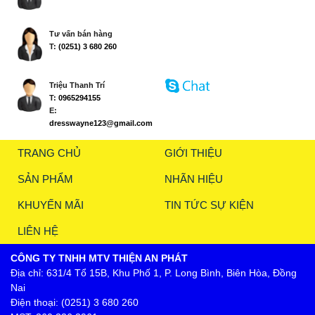
Tư vấn bán hàng
T:
(0251) 3 680 260
Triệu Thanh Trí
T:
0965294155
E:
dresswayne123@gmail.com
TRANG CHỦ
GIỚI THIỆU
SẢN PHẨM
NHÃN HIỆU
KHUYẾN MÃI
TIN TỨC SỰ KIỆN
LIÊN HỆ
CÔNG TY TNHH MTV THIỆN AN PHÁT
Địa chỉ: 631/4 Tổ 15B, Khu Phố 1, P. Long Bình, Biên Hòa, Đồng
Nai
Điện thoại: (0251) 3 680 260