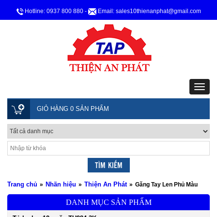
Hotline: 0937 800 880
-
Email: sales10thienanphat@gmail.com
GIỎ HÀNG 0 SẢN PHẨM
Trang chủ
Nhãn hiệu
Thiện An Phát
»
»
»
Găng Tay Len Phủ Màu
DANH MỤC SẢN PHẨM