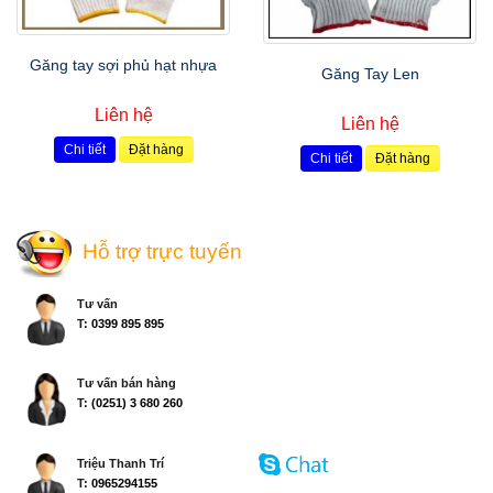
Găng tay sợi phủ hạt nhựa
Găng Tay Len
Liên hệ
Liên hệ
Chi tiết
Đặt hàng
Chi tiết
Đặt hàng
Hỗ trợ trực tuyến
Tư vấn
T:
0399 895 895
Tư vấn bán hàng
T:
(0251) 3 680 260
Triệu Thanh Trí
T:
0965294155