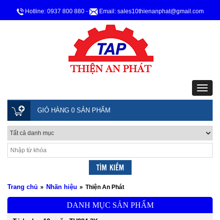
Hotline: 0937 800 880
-
Email: sales10thienanphat@gmail.com
GIỎ HÀNG 0 SẢN PHẨM
Trang chủ
Nhãn hiệu
»
»
Thiện An Phát
DANH MỤC SẢN PHẨM