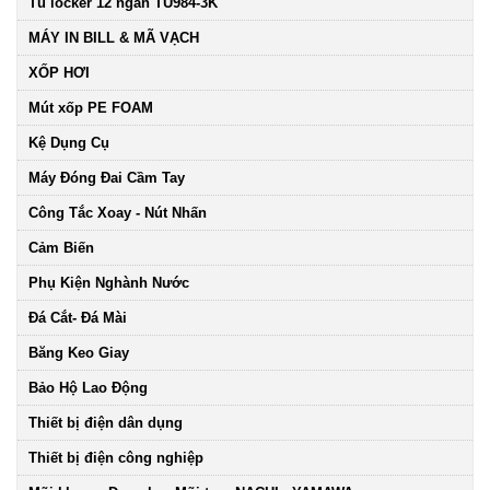
Tủ locker 12 ngăn TU984-3K
MÁY IN BILL & MÃ VẠCH
XỐP HƠI
Mút xốp PE FOAM
Kệ Dụng Cụ
Máy Đóng Đai Cầm Tay
Công Tắc Xoay - Nút Nhấn
Cảm Biến
Phụ Kiện Nghành Nước
Đá Cắt- Đá Mài
Băng Keo Giay
Bảo Hộ Lao Động
Thiết bị điện dân dụng
Thiết bị điện công nghiệp