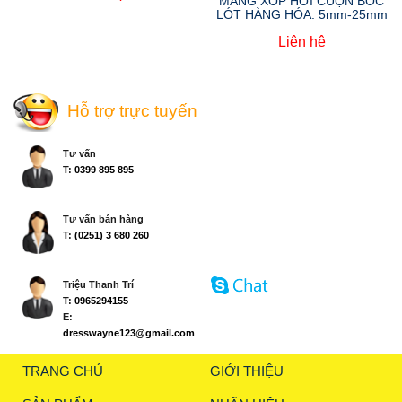
MÀNG XỐP HƠI CUỘN BOC
LÓT HÀNG HÓA: 5mm-25mm
Liên hệ
Hỗ trợ trực tuyến
Tư vấn
T:
0399 895 895
Tư vấn bán hàng
T:
(0251) 3 680 260
Triệu Thanh Trí
T:
0965294155
E:
dresswayne123@gmail.com
TRANG CHỦ
GIỚI THIỆU