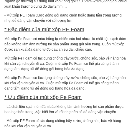
Ngành gỗ thường sử dụng mút xốp đóng gói từ 0.5mm -2mm, đóng gói chuối
xuất khẩu thường dùng độ dày 2mm,…
- Mút xốp PE Foam được đóng gói dạng cuộn hoặc dạng tấm trọng lượng
nhẹ, dễ dàng vận chuyển với số lượng lớn
* Đặc điểm của mút xốp PE Foam
Mút xốp Pe Foam có màu trắng tự nhiên của hạt nhựa, là chất liệu sạch đảm
bảo không làm ảnh hưởng tới sản phẩm đóng gói bên trong. Cuộn mút xốp
được sản xuất đa dạng từ độ dày, chiều dài, chiều cao.
Mút xốp Pe Foam có tác dụng chống trầy xước, chống sốc, bảo vệ hàng hóa
khi cần vận chuyển đi xa. Cuộn mút xốp Pe Foam có thể gia công thành
dạng tấm, dạng túi để đóng gói hàng hóa đa dạng.
Mút xốp Pe Foam có tác dụng chống trầy xước, chống sốc, bảo vệ hàng hóa
khi cần vận chuyển đi xa. Cuộn mút xốp Pe Foam có thể gia công thành
dạng tấm, dạng túi để đóng gói hàng hóa đa dạng.
* Ưu điểm của mút xốp Pe Foam
- Là chất liệu sạch nên đảm bảo không làm ảnh hưởng tới sản phẩm được
bao bọc bên trong, đặc biệt êm và rất nhẹ nên có dễ dàng vận chuyển
- Mút xốp PE Foam có tác dụng chống trầy xước, chống sốc, bảo vệ hàng
hóa khi cần vận chuyển đi xa.