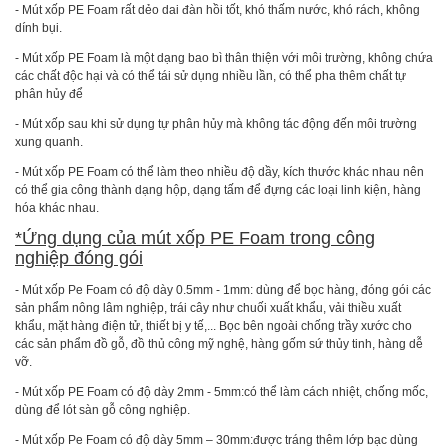
- Mút xốp PE Foam rất dẻo dai đàn hồi tốt, khó thấm nước, khó rách, không
dính bụi.
- Mút xốp PE Foam là một dạng bao bì thân thiện với môi trường, không chứa
các chất độc hại và có thể tái sử dụng nhiều lần, có thể pha thêm chất tự
phân hủy để
- Mút xốp sau khi sử dụng tự phân hủy mà không tác động đến môi trường
xung quanh.
- Mút xốp PE Foam có thể làm theo nhiều độ dầy, kích thước khác nhau nên
có thể gia công thành dạng hộp, dạng tấm để đựng các loại linh kiện, hàng
hóa khác nhau.
*Ứng dụng của mút xốp PE Foam trong công
nghiệp đóng gói
- Mút xốp Pe Foam có độ dày 0.5mm - 1mm: dùng để bọc hàng, đóng gói các
sản phẩm nông lâm nghiệp, trái cây như chuối xuất khẩu, vải thiều xuất
khẩu, mặt hàng điện tử, thiết bị y tế,... Bọc bên ngoài chống trầy xước cho
các sản phẩm đồ gỗ, đồ thủ công mỹ nghệ, hàng gốm sứ thủy tinh, hàng dễ
vỡ.
- Mút xốp PE Foam có độ dày 2mm - 5mm:có thể làm cách nhiệt, chống mốc,
dùng để lót sàn gỗ công nghiệp.
- Mút xốp Pe Foam có độ dày 5mm – 30mm:được tráng thêm lớp bạc dùng