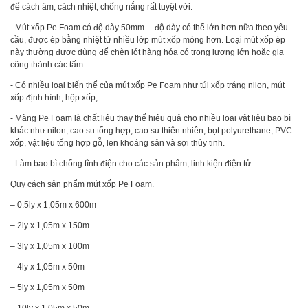
để cách âm, cách nhiệt, chống nắng rất tuyệt vời.
- Mút xốp Pe Foam có độ dày 50mm ... độ dày có thể lớn hơn nữa theo yêu
cầu, được ép bằng nhiệt từ nhiều lớp mút xốp mỏng hơn. Loại mút xốp ép
này thường được dùng để chèn lót hàng hóa có trọng lượng lớn hoặc gia
công thành các tấm.
- Có nhiều loại biến thể của mút xốp Pe Foam như túi xốp tráng nilon, mút
xốp định hình, hộp xốp,..
- Màng Pe Foam là chất liệu thay thế hiệu quả cho nhiều loại vật liệu bao bì
khác như nilon, cao su tổng hợp, cao su thiên nhiên, bọt polyurethane, PVC
xốp, vật liệu tổng hợp gỗ, len khoáng sản và sợi thủy tinh.
- Làm bao bì chống tĩnh điện cho các sản phẩm, linh kiện điện tử.
Quy cách sản phẩm mút xốp Pe Foam.
– 0.5ly x 1,05m x 600m
– 2ly x 1,05m x 150m
– 3ly x 1,05m x 100m
– 4ly x 1,05m x 50m
– 5ly x 1,05m x 50m
– 10ly x 1,05m x 50m