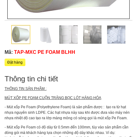
Mã:
TAP-MXC PE FOAM BLHH
Đặt hàng
Thông tin chi tiết
THÔNG TIN SẢN PHẨM :
MÚT XỐP PE FOAM CUỘN TRẮNG BỌC LÓT HÀNG HÓA
- Mút xốp Pe Foam (Polyethylene Foam) là sản phẩm được : tạo ra từ hạt
nhựa nguyên sinh LDPE. Các hạt nhựa này sau khi được đưa vào máy nén
nhựa nhiệt độ cao tạo ra lớp màng mỏng có sóng gọi là mút xốp Pe Foam.
- Mút xốp Pe Foam có độ dày từ 0.5mm đến 100mm, tùy vào sản phẩm cần
đóng gói mà khách hàng lựa chọn những độ dày khác nhau. Ví dụ: