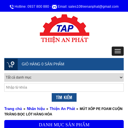
Hotline: 0937 800 880
-
Email: sales10thienanphat@gmail.com
GIỎ HÀNG 0 SẢN PHẨM
Trang chủ
Nhãn hiệu
Thiện An Phát
»
»
»
MÚT XỐP PE FOAM CUỘN
TRẮNG BỌC LÓT HÀNG HÓA
DANH MỤC SẢN PHẨM