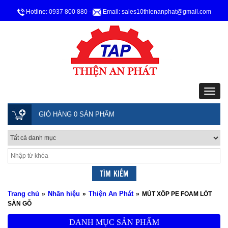
Hotline: 0937 800 880
-
Email: sales10thienanphat@gmail.com
GIỎ HÀNG 0 SẢN PHẨM
Trang chủ
Nhãn hiệu
Thiện An Phát
»
»
»
MÚT XỐP PE FOAM LÓT
SÀN GỖ
DANH MỤC SẢN PHẨM