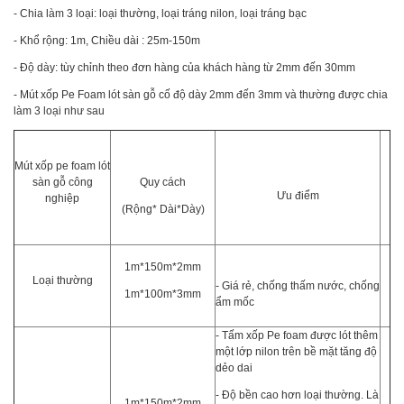
- Chia làm 3 loại: loại thường, loại tráng nilon, loại tráng bạc
- Khổ rộng: 1m, Chiều dài : 25m-150m
- Độ dày: tùy chỉnh theo đơn hàng của khách hàng từ 2mm đến 30mm
- Mút xốp Pe Foam lót sàn gỗ cố độ dày 2mm đến 3mm và thường được chia
làm 3 loại như sau
Mút xốp pe foam lót
sàn gỗ công
Quy cách
Ưu điểm
nghiệp
(Rộng* Dài*Dày)
1m*150m*2mm
Loại thường
- Giá rẻ, chống thấm nước, chống
1m*100m*3mm
ẩm mốc
- Tấm xốp Pe foam được lót thêm
một lớp nilon trên bề mặt tăng độ
dẻo dai
- Độ bền cao hơn loại thường. Là
1m*150m*2mm