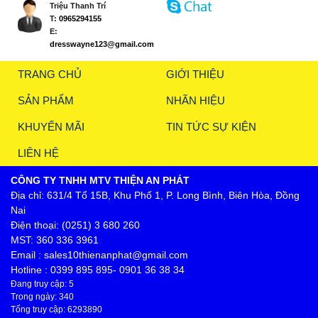
Triệu Thanh Trí
T:
0965294155
E:
dresswayne123@gmail.com
TRANG CHỦ
GIỚI THIỆU
SẢN PHẨM
NHÃN HIỆU
KHUYẾN MÃI
TIN TỨC SỰ KIỆN
LIÊN HỆ
CÔNG TY TNHH MTV THIỆN AN PHÁT
Địa chỉ: 631/4 Tổ 15B, Khu Phố 1, P. Long Bình, Biên Hòa, Đồng
Nai
Điện thoại: (0251) 3 680 260
MST: 360 336 3961
Email : sales10thienanphat@gmail.com
Hotline : 0399 895 895- 0901 36 38 34
Đang truy cập: 5
Trong ngày: 340
Tổng truy cập: 6293890