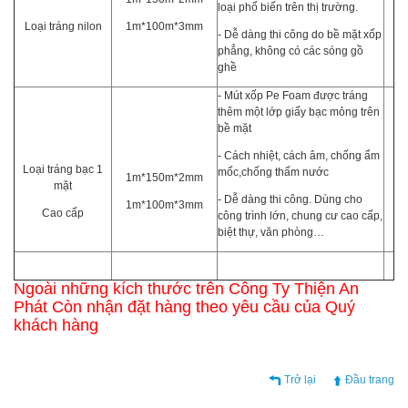
loại phổ biến trên thị trường.
Loại tráng nilon
1m*100m*3mm
- Dễ dàng thi công do bề mặt xốp
phẳng, không có các sóng gồ
ghề
- Mút xốp Pe Foam được tráng
thêm một lớp giấy bạc mỏng trên
bề mặt
- Cách nhiệt, cách âm, chống ẩm
Loại tráng bạc 1
mốc,chống thấm nước
1m*150m*2mm
mặt
- Dễ dàng thi công. Dùng cho
1m*100m*3mm
Cao cấp
công trình lớn, chung cư cao cấp,
biệt thự, văn phòng…
Ngoài những kích thước trên Công Ty Thiện An
Phát Còn nhận đặt hàng theo yêu cầu của Quý
khách hàng
Trở lại
Đầu trang