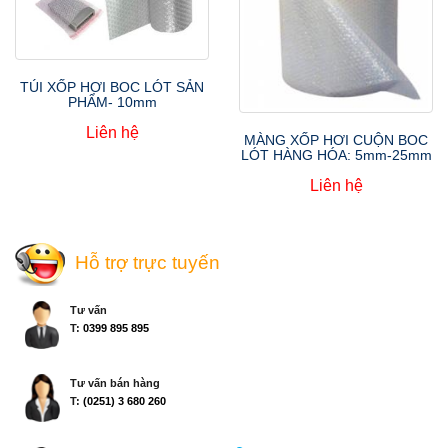
TÚI XỐP HƠI BOC LÓT SẢN
PHẨM- 10mm
Liên hệ
MÀNG XỐP HƠI CUỘN BOC
LÓT HÀNG HÓA: 5mm-25mm
Liên hệ
Hỗ trợ trực tuyến
Tư vấn
T:
0399 895 895
Tư vấn bán hàng
T:
(0251) 3 680 260