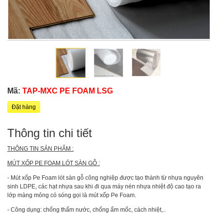
Mã:
TAP-MXC PE FOAM LSG
Đặt hàng
Thông tin chi tiết
THÔNG TIN SẢN PHẨM :
MÚT XỐP PE FOAM LÓT SÀN GỖ :
- Mút xốp Pe Foam lót sàn gỗ công nghiệp được tạo thành từ nhựa nguyên
sinh LDPE, các hạt nhựa sau khi đi qua máy nén nhựa nhiệt độ cao tạo ra
lớp màng mỏng có sóng gọi là mút xốp Pe Foam.
- Công dụng: chống thấm nước, chống ẩm mốc, cách nhiệt,..