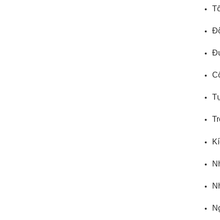
Tố
Đ
Đư
Cổ
Tự
Tr
K
Nh
Nh
N