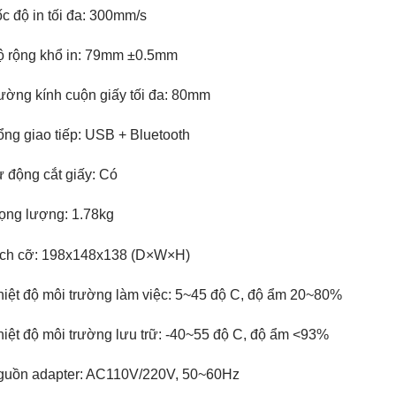
c độ in tối đa: 300mm/s
ộ rộng khổ in: 79mm ±0.5mm
ờng kính cuộn giấy tối đa: 80mm
ng giao tiếp: USB + Bluetooth
 động cắt giấy: Có
ọng lượng: 1.78kg
ích cỡ: 198x148x138 (D×W×H)
iệt độ môi trường làm việc: 5~45 độ C, độ ẩm 20~80%
iệt độ môi trường lưu trữ: -40~55 độ C, độ ẩm <93%
guồn adapter: AC110V/220V, 50~60Hz