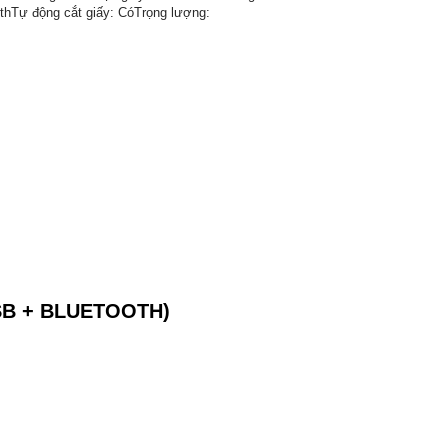
othTự động cắt giấy: CóTrọng lượng:
SB + BLUETOOTH)