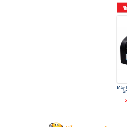
Nh
Máy 
XP