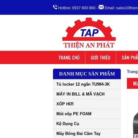
Hotline: 0937 800 880
-
Email: sales10thi
TRANG CHỦ
GIỚI THIỆU
SẢN PH
Trang
DANH MỤC SẢN PHẨM
Má
Tủ locker 12 ngăn TU984-3K
MÁY IN BILL & MÃ VẠCH
XỐP HƠI
Mút xốp PE FOAM
Kệ Dụng Cụ
Máy Đóng Đai Cầm Tay