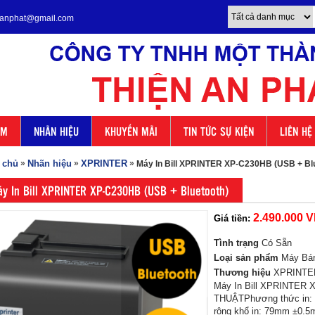
enanphat@gmail.com
ẨM
NHÃN HIỆU
KHUYẾN MÃI
TIN TỨC SỰ KIỆN
LIÊN HỆ
 chủ
»
Nhãn hiệu
»
XPRINTER
»
Máy In Bill XPRINTER XP-C230HB (USB + Bl
y In Bill XPRINTER XP-C230HB (USB + Bluetooth)
2.490.000 
Giá tiền:
Tình trạng
Có Sẵn
Loại sản phẩm
Máy Bá
Thương hiệu
XPRINTE
Máy In Bill XPRINTER
THUẬTPhương thức in: In
rộng khổ in: 79mm ±0.5