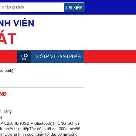
GIỎ HÀNG 0 SẢN PHẨM
uetooth)
VNĐ
n Hàng
R
 XP-C230HB (USB + Bluetooth)THÔNG SỐ KỸ
 nhiệt trực tiếpTốc độ in tối đa: 300mm/sĐộ
mmĐường kính cuộn giấy tối đa: 80mmCổng