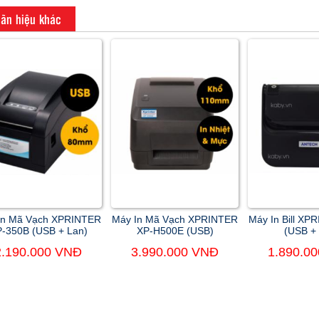
ãn hiệu khác
In Mã Vạch XPRINTER
Máy In Mã Vạch XPRINTER
Máy In Bill X
-350B (USB + Lan)
XP-H500E (USB)
(USB +
2.190.000 VNĐ
3.990.000 VNĐ
1.890.0