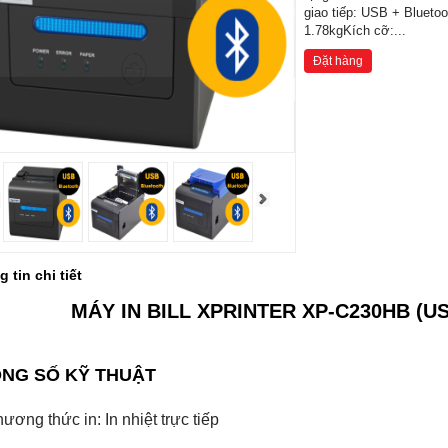
giao tiếp: USB + Blueto
1.78kgKích cỡ:...
Đặt hàng
 tin chi tiết
MÁY IN BILL XPRINTER XP-C230HB (U
NG SỐ KỸ THUẬT
ương thức in: In nhiệt trực tiếp