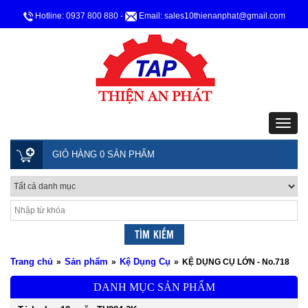
Hotline: 0937 800 880
-
Email: sales10thienanphat@gmail.com
GIỎ HÀNG 0 SẢN PHẨM
Trang chủ
Sản phẩm
Kệ Dụng Cụ
»
»
»
KỆ DỤNG CỤ LỚN - No.718
DANH MỤC SẢN PHẨM