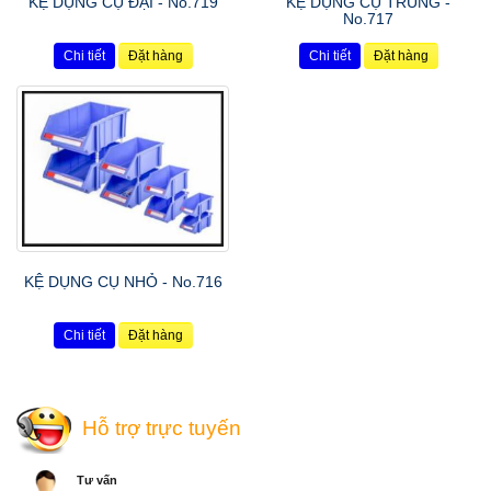
KỆ DỤNG CỤ ĐẠI - No.719
KỆ DỤNG CỤ TRUNG -
No.717
Chi tiết
Đặt hàng
Chi tiết
Đặt hàng
KỆ DỤNG CỤ NHỎ - No.716
Chi tiết
Đặt hàng
Hỗ trợ trực tuyến
Tư vấn