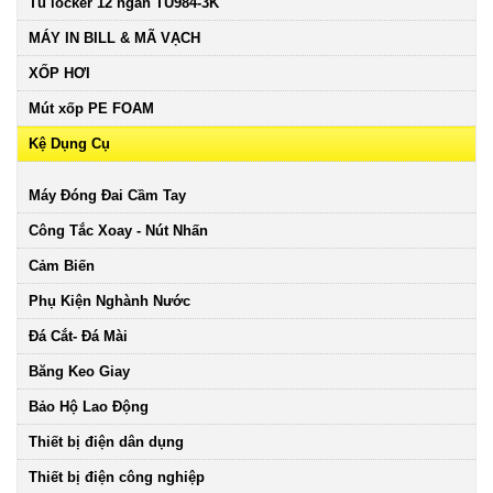
Tủ locker 12 ngăn TU984-3K
MÁY IN BILL & MÃ VẠCH
XỐP HƠI
Mút xốp PE FOAM
Kệ Dụng Cụ
Máy Đóng Đai Cầm Tay
Công Tắc Xoay - Nút Nhấn
Cảm Biến
Phụ Kiện Nghành Nước
Đá Cắt- Đá Mài
Băng Keo Giay
Bảo Hộ Lao Động
Thiết bị điện dân dụng
Thiết bị điện công nghiệp