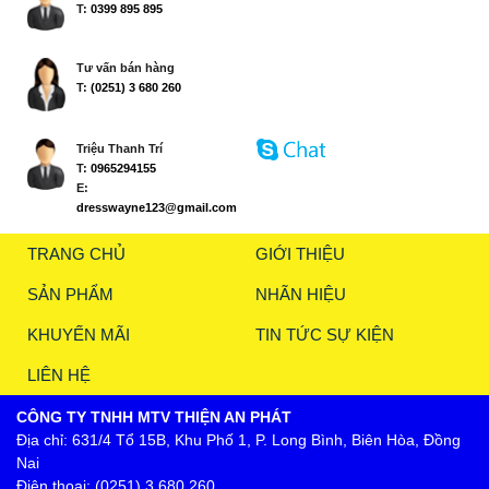
T:
0399 895 895
Tư vấn bán hàng
T:
(0251) 3 680 260
Triệu Thanh Trí
T:
0965294155
E:
dresswayne123@gmail.com
TRANG CHỦ
GIỚI THIỆU
SẢN PHẨM
NHÃN HIỆU
KHUYẾN MÃI
TIN TỨC SỰ KIỆN
LIÊN HỆ
CÔNG TY TNHH MTV THIỆN AN PHÁT
Địa chỉ: 631/4 Tổ 15B, Khu Phố 1, P. Long Bình, Biên Hòa, Đồng
Nai
Điện thoại: (0251) 3 680 260