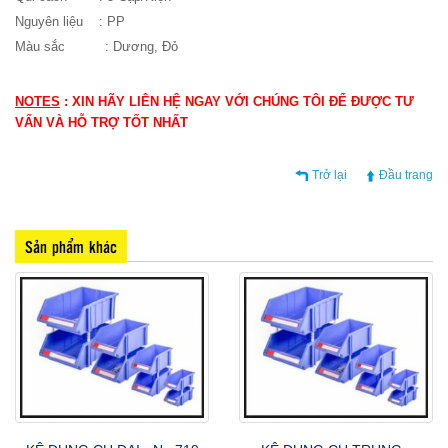
Nguyên liệu : PP
Màu sắc :
Dương,
Đỏ
NOTES
: XIN HÃY LIÊN HỆ NGAY VỚI CHÚNG TÔI ĐỂ ĐƯỢC TƯ
VẤN VÀ HỖ TRỢ TỐT NHẤT
Trở lại
Đầu trang
Sản phẩm khác