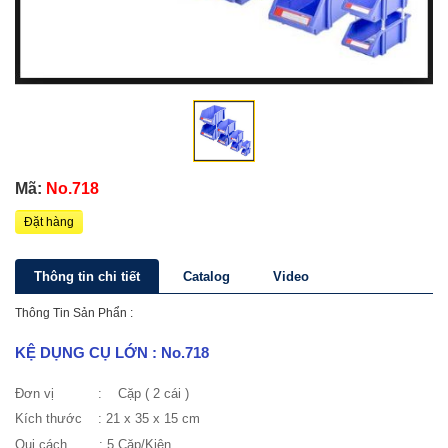
Mã:
No.718
Đặt hàng
Thông tin chi tiết
Catalog
Video
Thông Tin Sản Phẩn :
KỆ DỤNG CỤ LỚN : No.718
Đơn vị : Cặp ( 2 cái )
Kích thước
: 21 x 35 x 15 cm
Qui cách
: 5 Cặp/Kiện