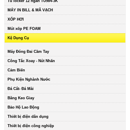
Tủ locker 12 ngăn TU984-3K
MÁY IN BILL & MÃ VẠCH
XỐP HƠI
Mút xốp PE FOAM
Kệ Dụng Cụ
Máy Đóng Đai Cầm Tay
Công Tắc Xoay - Nút Nhấn
Cảm Biến
Phụ Kiện Nghành Nước
Đá Cắt- Đá Mài
Băng Keo Giay
Bảo Hộ Lao Động
Thiết bị điện dân dụng
Thiết bị điện công nghiệp