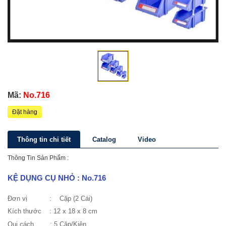
Mã:
No.716
Đặt hàng
Thông tin chi tiết
Catalog
Video
Thông Tin Sản Phẩm :
KỆ DỤNG CỤ NHỎ : No.716
Đơn vị : Cặp (2 Cái)
Kích thước
: 12 x 18 x 8 cm
Qui cách
: 5 Cặp/Kiện