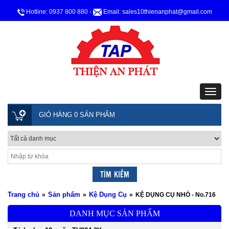
Hotline: 0937 800 880
-
Email: sales10thienanphat@gmail.com
GIỎ HÀNG 0 SẢN PHẨM
Trang chủ
Sản phẩm
Kệ Dụng Cụ
»
»
»
KỆ DỤNG CỤ NHỎ - No.716
DANH MỤC SẢN PHẨM