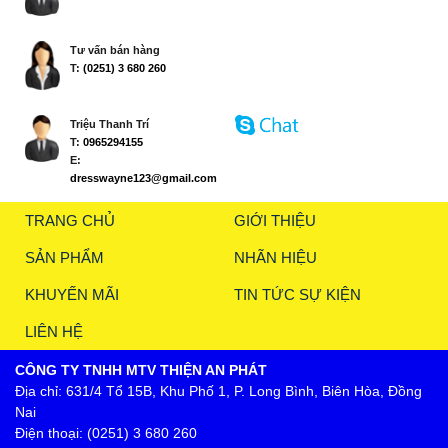
Tư vấn bán hàng
T:
(0251) 3 680 260
Triệu Thanh Trí
T:
0965294155
E:
dresswayne123@gmail.com
TRANG CHỦ
GIỚI THIỆU
SẢN PHẨM
NHÃN HIỆU
KHUYẾN MÃI
TIN TỨC SỰ KIỆN
LIÊN HỆ
CÔNG TY TNHH MTV THIỆN AN PHÁT
Địa chỉ: 631/4 Tổ 15B, Khu Phố 1, P. Long Bình, Biên Hòa, Đồng
Nai
Điện thoại: (0251) 3 680 260