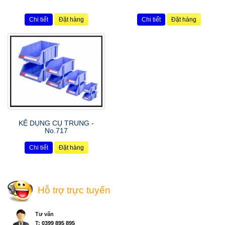
Chi tiết
Đặt hàng
Chi tiết
Đặt hàng
KỆ DỤNG CỤ TRUNG -
No.717
Chi tiết
Đặt hàng
Hỗ trợ trực tuyến
Tư vấn
T:
0399 895 895