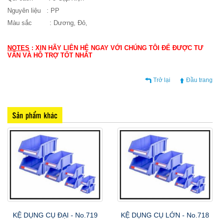
Nguyên liệu : PP
Màu sắc :
Dương,
Đỏ,
NOTES
: XIN HÃY LIÊN HỆ NGAY VỚI CHÚNG TÔI ĐỂ ĐƯỢC TƯ
VẤN VÀ HỖ TRỢ TỐT NHẤT
Trở lại
Đầu trang
Sản phẩm khác
KỆ DỤNG CỤ ĐẠI - No.719
KỆ DỤNG CỤ LỚN - No.718