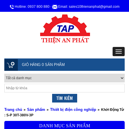
Hotline: 0937 800 880
-
Email: sales10thienanphat@gmail.com
GIỎ HÀNG 0 SẢN PHẨM
Trang chủ
Sản phẩm
Thiết bị điện công nghiệp
»
»
»
Khởi Động Từ
: S-P 30T-380V-3P
DANH MỤC SẢN PHẨM