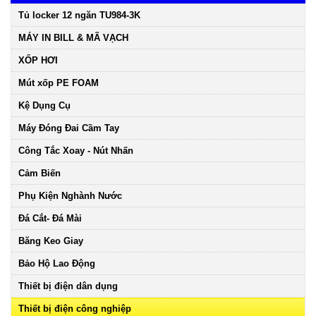
Tủ locker 12 ngăn TU984-3K
MÁY IN BILL & MÃ VẠCH
XỐP HƠI
Mút xốp PE FOAM
Kệ Dụng Cụ
Máy Đóng Đai Cầm Tay
Công Tắc Xoay - Nút Nhấn
Cảm Biến
Phụ Kiện Nghành Nước
Đá Cắt- Đá Mài
Băng Keo Giay
Bảo Hộ Lao Động
Thiết bị điện dân dụng
Thiết bị điện công nghiệp