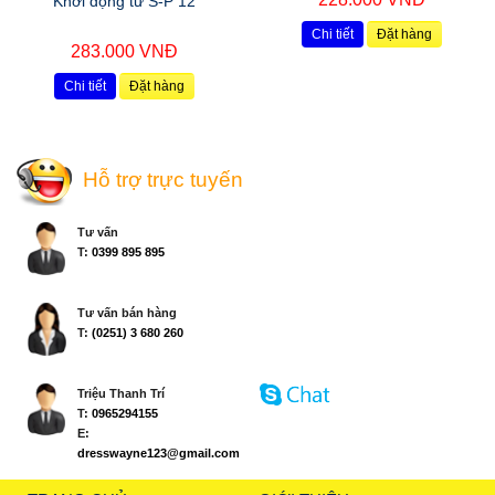
Khởi động từ S-P 12
Chi tiết
Đặt hàng
283.000 VNĐ
Chi tiết
Đặt hàng
Hỗ trợ trực tuyến
Tư vấn
T:
0399 895 895
Tư vấn bán hàng
T:
(0251) 3 680 260
Triệu Thanh Trí
T:
0965294155
E:
dresswayne123@gmail.com