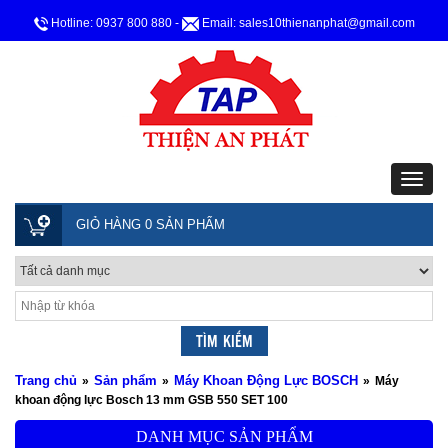
Hotline: 0937 800 880
-
Email: sales10thienanphat@gmail.com
GIỎ HÀNG 0 SẢN PHẨM
Trang chủ
Sản phẩm
Máy Khoan Động Lực BOSCH
»
»
»
Máy
khoan động lực Bosch 13 mm GSB 550 SET 100
DANH MỤC SẢN PHẨM