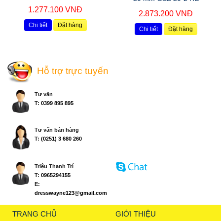
1.277.100 VNĐ
2.873.200 VNĐ
Chi tiết
Đặt hàng
Chi tiết
Đặt hàng
Hỗ trợ trực tuyến
Tư vấn
T:
0399 895 895
Tư vấn bán hàng
T:
(0251) 3 680 260
Triệu Thanh Trí
T:
0965294155
E:
dresswayne123@gmail.com
TRANG CHỦ
GIỚI THIỆU