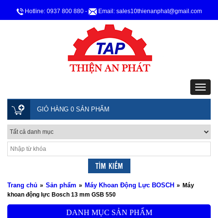
Hotline: 0937 800 880
-
Email: sales10thienanphat@gmail.com
GIỎ HÀNG 0 SẢN PHẨM
Trang chủ
Sản phẩm
Máy Khoan Động Lực BOSCH
»
»
»
Máy
khoan động lực Bosch 13 mm GSB 550
DANH MỤC SẢN PHẨM