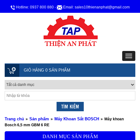
Hotline: 0937 800 880
-
Email: sales10thienanphat@gmail.com
GIỎ HÀNG 0 SẢN PHẨM
Trang chủ
Sản phẩm
Máy Khoan Sắt BOSCH
»
»
»
Máy khoan
Bosch 6,5 mm GBM 6 RE
DANH MỤC SẢN PHẨM