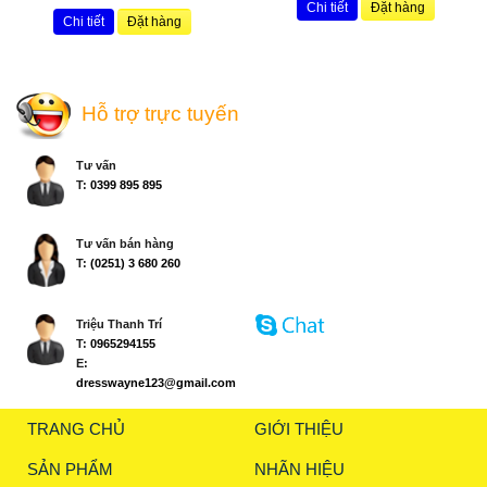
Chi tiết
Đặt hàng
Chi tiết
Đặt hàng
Hỗ trợ trực tuyến
Tư vấn
T:
0399 895 895
Tư vấn bán hàng
T:
(0251) 3 680 260
Triệu Thanh Trí
T:
0965294155
E:
dresswayne123@gmail.com
TRANG CHỦ
GIỚI THIỆU
SẢN PHẨM
NHÃN HIỆU