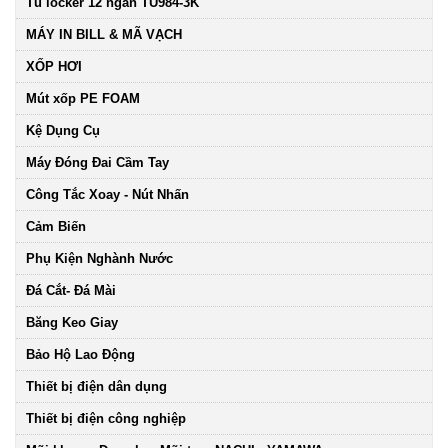
Tủ locker 12 ngăn TU984-3K
MÁY IN BILL & MÃ VẠCH
XỐP HƠI
Mút xốp PE FOAM
Kệ Dụng Cụ
Máy Đóng Đai Cầm Tay
Công Tắc Xoay - Nút Nhấn
Cảm Biến
Phụ Kiện Nghành Nước
Đá Cắt- Đá Mài
Băng Keo Giay
Bảo Hộ Lao Động
Thiết bị điện dân dụng
Thiết bị điện công nghiệp