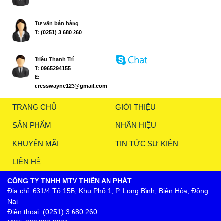
Tư vấn bán hàng
T:
(0251) 3 680 260
Triệu Thanh Trí
T:
0965294155
E:
dresswayne123@gmail.com
TRANG CHỦ
GIỚI THIỆU
SẢN PHẨM
NHÃN HIỆU
KHUYẾN MÃI
TIN TỨC SỰ KIỆN
LIÊN HỆ
CÔNG TY TNHH MTV THIỆN AN PHÁT
Địa chỉ: 631/4 Tổ 15B, Khu Phố 1, P. Long Bình, Biên Hòa, Đồng
Nai
Điện thoại: (0251) 3 680 260