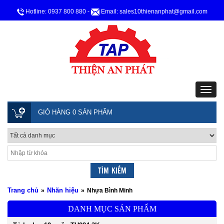
Hotline: 0937 800 880
-
Email: sales10thienanphat@gmail.com
GIỎ HÀNG 0 SẢN PHẨM
Trang chủ
Nhãn hiệu
»
»
Nhựa Bình Minh
DANH MỤC SẢN PHẨM