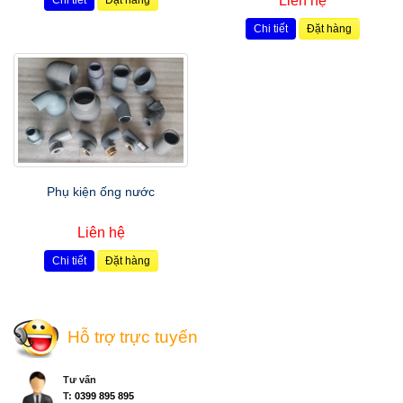
Liên hệ
Chi tiết
Đặt hàng
Chi tiết
Đặt hàng
Phụ kiện ống nước
Liên hệ
Chi tiết
Đặt hàng
Hỗ trợ trực tuyến
Tư vấn
T:
0399 895 895