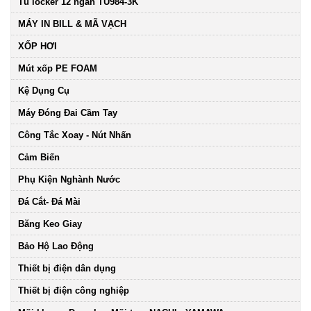
Tủ locker 12 ngăn TU984-3K
MÁY IN BILL & MÃ VẠCH
XỐP HƠI
Mút xốp PE FOAM
Kệ Dụng Cụ
Máy Đóng Đai Cầm Tay
Công Tắc Xoay - Nút Nhấn
Cảm Biến
Phụ Kiện Nghành Nước
Đá Cắt- Đá Mài
Băng Keo Giay
Bảo Hộ Lao Động
Thiết bị điện dân dụng
Thiết bị điện công nghiệp