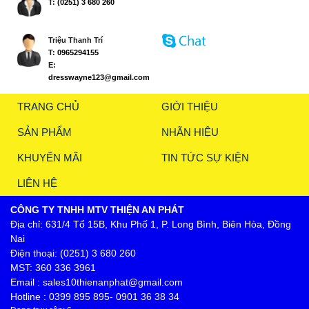
T:
(0251) 3 680 260
Triệu Thanh Trí
T:
0965294155
E:
dresswayne123@gmail.com
TRANG CHỦ
GIỚI THIỆU
SẢN PHẨM
NHÃN HIỆU
KHUYẾN MÃI
TIN TỨC SỰ KIỆN
LIÊN HỆ
CÔNG TY TNHH MTV THIỆN AN PHÁT
Địa chỉ: 631/4 Tổ 15B, Khu Phố 1, P. Long Bình, Biên Hòa, Đồng
Nai
Điện thoại: (0251) 3 680 260
MST: 360 336 3961
Email : sales10thienanphat@gmail.com
Hotline : 0399 895 895- 0901 36 38 34