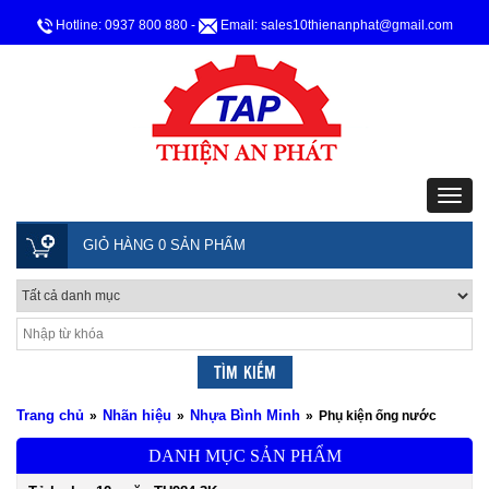
Hotline: 0937 800 880
-
Email: sales10thienanphat@gmail.com
GIỎ HÀNG 0 SẢN PHẨM
Trang chủ
Nhãn hiệu
Nhựa Bình Minh
»
»
»
Phụ kiện ống nước
DANH MỤC SẢN PHẨM