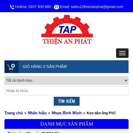
Hotline: 0937 800 880
-
Email: sales10thienanphat@gmail.com
GIỎ HÀNG 0 SẢN PHẨM
Trang chủ
Nhãn hiệu
Nhựa Bình Minh
»
»
»
Keo dán ống PVC
DANH MỤC SẢN PHẨM