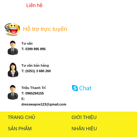
Liên hệ
Hỗ trợ trực tuyến
Tư vấn
T:
0399 895 895
Tư vấn bán hàng
T:
(0251) 3 680 260
Triệu Thanh Trí
T:
0965294155
E:
dresswayne123@gmail.com
TRANG CHỦ
GIỚI THIỆU
SẢN PHẨM
NHÃN HIỆU