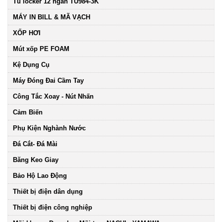
Tủ locker 12 ngăn TU984-3K
MÁY IN BILL & MÃ VẠCH
XỐP HƠI
Mút xốp PE FOAM
Kệ Dụng Cụ
Máy Đóng Đai Cầm Tay
Công Tắc Xoay - Nút Nhấn
Cảm Biến
Phụ Kiện Nghành Nước
Đá Cắt- Đá Mài
Băng Keo Giay
Bảo Hộ Lao Động
Thiết bị điện dân dụng
Thiết bị điện công nghiệp