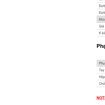
Đườ
Đườ
Kho
Giá 
K bấ
Phạ
Phụ
Tay
Hộp
Chố
NOT