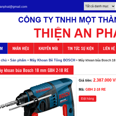
enanphat@gmail.com
ẨM
NHÃN HIỆU
KHUYẾN MÃI
TIN TỨC SỰ KIỆN
LIÊN HỆ
 chủ
»
Sản phẩm
»
Máy Khoan Bê Tông BOSCH
»
Máy khoan búa Bosch 1
y khoan búa Bosch 18 mm GBH 2-18 RE
2.387.000 
Giá tiền:
Mã:
GBH 2-18 RE
Đặt hàng