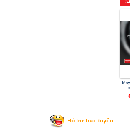
Sả
Máy
Hỗ trợ trực tuyến