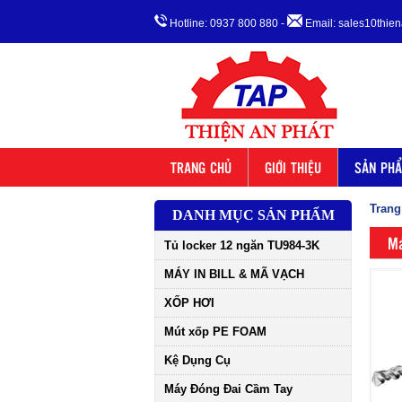
Hotline: 0937 800 880
-
Email: sales10thi
TRANG CHỦ
GIỚI THIỆU
SẢN PH
Trang
DANH MỤC SẢN PHẨM
Má
Tủ locker 12 ngăn TU984-3K
MÁY IN BILL & MÃ VẠCH
XỐP HƠI
Mút xốp PE FOAM
Kệ Dụng Cụ
Máy Đóng Đai Cầm Tay