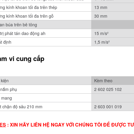
ng kính khoan tối đa trên thép
13 mm
ng kính khoan tối đa trên gỗ
30 mm
an búa trên bê tông
trị phát tán dao động ah
15 m/s²
t định
1,5 m/s²
m vi cung cấp
 kiện
Kèm theo
 nắm phụ
2 602 025 102
 mang
t chặn độ sâu 210 mm
2 603 001 019
ES
: XIN HÃY LIÊN HỆ NGAY VỚI CHÚNG TÔI ĐỂ ĐƯỢC T