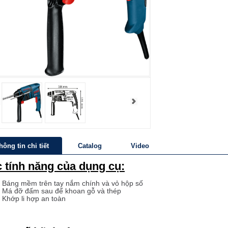
hông tin chi tiết
Catalog
Video
 tính năng của dụng cụ:
Báng mềm trên tay nắm chính và vỏ hộp số
Má đỡ đấm sau để khoan gỗ và thép
Khớp li hợp an toàn