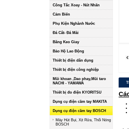
Công Tắc Xoay - Nút Nhấn
Cảm Biến
Phụ Kiện Nghành Nước
Đá Cắt- Đá Mài
Băng Keo Giay
Bảo Hộ Lao Động
Thiết bị điện dân dụng
Thiết bị điện công nghiệp
Mũi khoan ,Dao phay,Mũi taro
T
NACHI - YAMAWA
Thiết bị đo điện KYORITSU
Các
Dụng cụ điện cầm tay MAKITA
Dụng cụ điện cầm tay BOSCH
Máy Hút Bụi, Xịt Rửa, Thổi Nóng
BOSCH