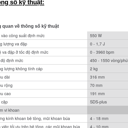
ng số kỹ thuật:
 quan về thông số kỹ thuật
 vào công suất định mức
550 W
g lượng va đập
0 - 1,7 J
ệ va đập ở tốc độ định mức
0 - 3960 bpm
 độ định mức
450 - 1550 vòng/phú
ng lượng không tính cáp
2 kg
ều dài
316 mm
ều rộng
70 mm
ều cao
191 mm
 cặp
SDS-plus
m vi khoan
ng kính khoan bê tông, mũi khoan búa
4 - 18 mm
 việc tối ưu trên bê tông, các mũi khoan búa
4 - 10 mm