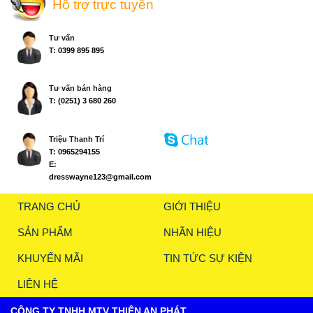
Hỗ trợ trực tuyến
Tư vấn
T:
0399 895 895
Tư vấn bán hàng
T:
(0251) 3 680 260
Triệu Thanh Trí
T:
0965294155
E:
dresswayne123@gmail.com
TRANG CHỦ
GIỚI THIỆU
SẢN PHẨM
NHÃN HIỆU
KHUYẾN MÃI
TIN TỨC SỰ KIỆN
LIÊN HỆ
CÔNG TY TNHH MTV THIỆN AN PHÁT