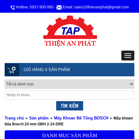
Hotline: 0937 800 880
-
Email: sales10thienanphat@gmail.com
GIỎ HÀNG 0 SẢN PHẨM
Trang chủ
Sản phẩm
Máy Khoan Bê Tông BOSCH
»
»
»
Máy khoan
búa Bosch 24 mm GBH 2-24 DRE
DANH MỤC SẢN PHẨM