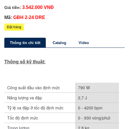
3.542.000 VNĐ
Giá tiền:
Mã:
GBH 2-24 DRE
Đặt hàng
Thông tin chi tiết
Catalog
Video
Thông số kỹ thuật:
Công suất đầu vào định mức
790 W
Năng lượng va đập
2,7 J
Tỷ lệ va đập ở tốc độ định mức
0 - 4200 bpm
Tốc độ định mức
0 - 930 vòng/phút
Trọng lượng
2.8 kg