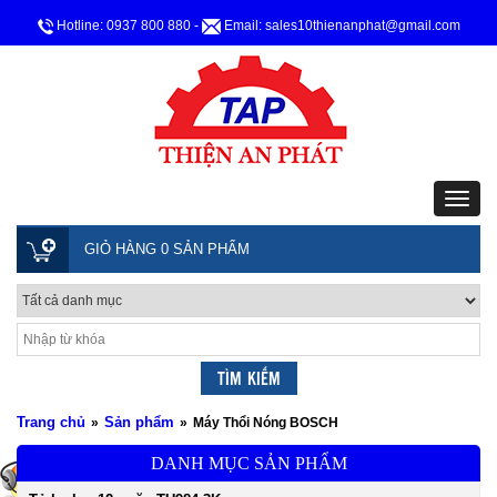
Hotline: 0937 800 880
-
Email: sales10thienanphat@gmail.com
GIỎ HÀNG 0 SẢN PHẨM
Trang chủ
Sản phẩm
»
»
Máy Thổi Nóng BOSCH
DANH MỤC SẢN PHẨM