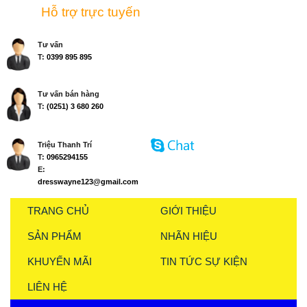
Hỗ trợ trực tuyến
Tư vấn
T:
0399 895 895
Tư vấn bán hàng
T:
(0251) 3 680 260
Triệu Thanh Trí
T:
0965294155
E:
dresswayne123@gmail.com
TRANG CHỦ
GIỚI THIỆU
SẢN PHẨM
NHÃN HIỆU
KHUYẾN MÃI
TIN TỨC SỰ KIỆN
LIÊN HỆ