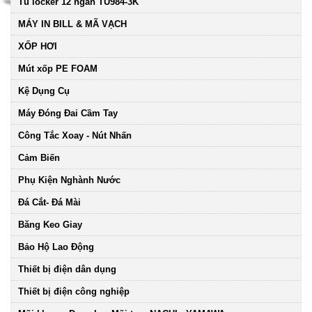
Tủ locker 12 ngăn TU984-3K
MÁY IN BILL & MÃ VẠCH
XỐP HƠI
Mút xốp PE FOAM
Kệ Dụng Cụ
Máy Đóng Đai Cầm Tay
Công Tắc Xoay - Nút Nhấn
Cảm Biến
Phụ Kiện Nghành Nước
Đá Cắt- Đá Mài
Băng Keo Giay
Bảo Hộ Lao Động
Thiết bị điện dân dụng
Thiết bị điện công nghiệp